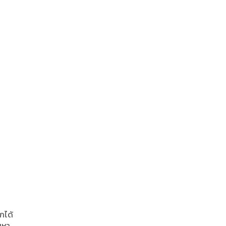
กได้
ัญหา