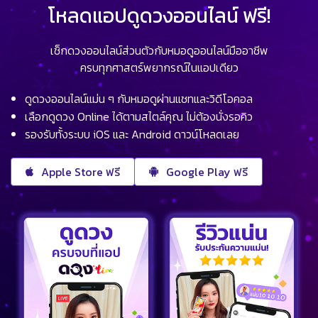
โหลดแอปดูดวงออนไลน์ ฟรี!
เช็กดวงออนไลน์ส่วนตัวกับหมอดูออนไลน์มืออาชีพ
ครบทุกศาสตร์พยากรณ์ในแอปเดียว
ดูดวงออนไลน์แม่น ๆ กับหมอดูผ่านแชทและวิดีโอคอล
เลือกดูดวง Online ได้ตามสไตล์คุณ ไม่ต้องนั่งรอคิว
รองรับทั้งระบบ iOS และ Android ดาวน์โหลดเลย
Apple Store ฟรี
Google Play ฟรี