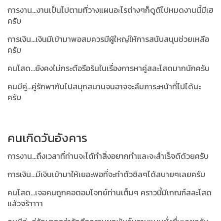
การงาน...งานเป็นไปตามที่วางแผนอะไรต่างๆก็ดูดีไปหมดงานนี้มีเฮ
ครับ
การเงิน...เงินมีเข้ามาพอสมควรมีผู้ใหญ่ให้การสนับสนุนช่วยเหลือ
ครับ
คนโสด...ยังคงไม่กระตือรือร้นในเรื่องการหาคู่สละโสดมากนักครับ
คนมีคู่...คู่รักพากันไปสนุกสนานจนอาจจะลืมภาระหน้าที่ไปได้นะ
ครับ
คนเกิดวันอังคาร
การงาน...ถึงเวลาที่ท่านจะได้ทำสิ่งอยากทำและจะสำเร็จดีด้วยครับ
การเงิน...มีเงินเข้ามาให้เยอะพอที่จะทำตัวชิลๆได้สบายๆเลยครับ
คนโสด...เจอคนถูกคอตอบโจทย์ท่านเต็มๆ คราวนี้มีเกณฑ์สละโสด
แล้วจร้าาาา