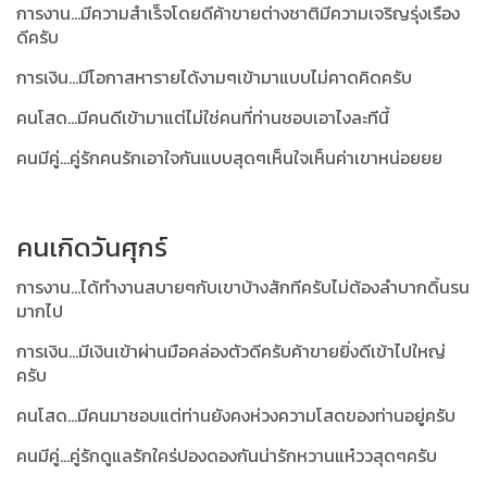
การงาน...มีความสำเร็จโดยดีค้าขายต่างชาติมีความเจริญรุ่งเรือง
ดีครับ
การเงิน...มีโอกาสหารายได้งามๆเข้ามาแบบไม่คาดคิดครับ
คนโสด...มีคนดีเข้ามาแต่ไม่ใช่คนที่ท่านชอบเอาไงละทีนี้
คนมีคู่...คู่รักคนรักเอาใจกันแบบสุดๆเห็นใจเห็นค่าเขาหน่อยยย
คนเกิดวันศุกร์
การงาน...ได้ทำงานสบายๆกับเขาบ้างสักทีครับไม่ต้องลำบากดิ้นรน
มากไป
การเงิน...มีเงินเข้าผ่านมือคล่องตัวดีครับค้าขายยิ่งดีเข้าไปใหญ่
ครับ
คนโสด...มีคนมาชอบแต่ท่านยังคงห่วงความโสดของท่านอยู่ครับ
คนมีคู่...คู่รักดูแลรักใคร่ปองดองกันน่ารักหวานแห๋ววสุดๆครับ