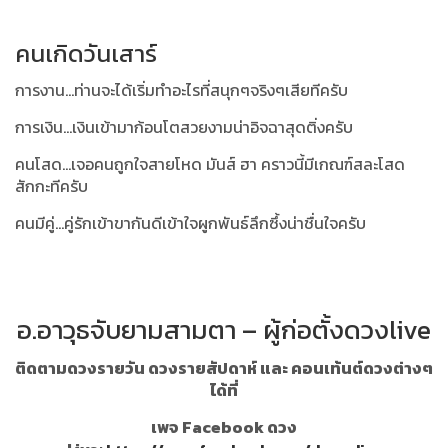
คนเกิดวันเสาร์
การงาน...ท่านจะได้เริ่มทำอะไรที่สนุกๆจริงๆเสียทีครับ
การเงิน...เงินเข้ามาก้อนโตสวยงามน่าอิจฉาสุดติ่งครับ
คนโสด...เจอคนถูกใจสายโหด มันส์ ฮา คราวนี้มีเกณฑ์สละโสด
สักกะทีครับ
คนมีคู่...คู่รักเข้าขากันดีเข้าใจผูกพันธ์ลึกซึ้งน่าชื่นใจครับ
อ.อาวุธจับยามสามตา – ผู้ก่อตั้งดวงlive
ติดตามดวงรายวัน ดวงรายสัปดาห์ และ คอนเท้นต์ดวงต่างๆ
ได้ที่
เพจ Facebook ดวง