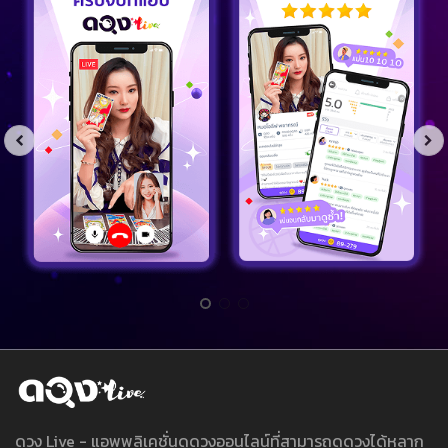
ดวง Live - แอพพลิเคชั่นดูดวงออนไลน์ที่สามารถดูดวงได้หลาก