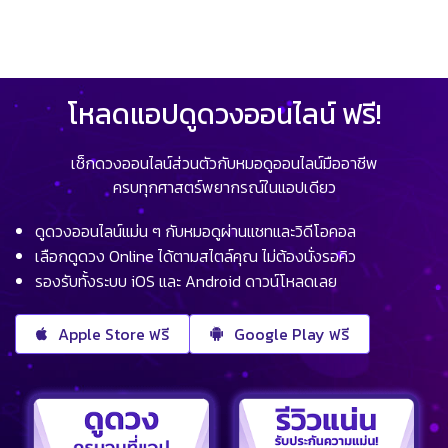
โหลดแอปดูดวงออนไลน์ ฟรี!
เช็กดวงออนไลน์ส่วนตัวกับหมอดูออนไลน์มืออาชีพ
ครบทุกศาสตร์พยากรณ์ในแอปเดียว
ดูดวงออนไลน์แม่น ๆ กับหมอดูผ่านแชทและวิดีโอคอล
เลือกดูดวง Online ได้ตามสไตล์คุณ ไม่ต้องนั่งรอคิว
รองรับทั้งระบบ iOS และ Android ดาวน์โหลดเลย
Apple Store ฟรี
Google Play ฟรี