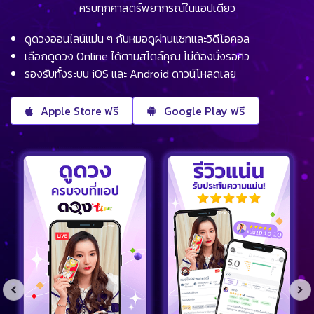
ครบทุกศาสตร์พยากรณ์ในแอปเดียว
ดูดวงออนไลน์แม่น ๆ กับหมอดูผ่านแชทและวิดีโอคอล
เลือกดูดวง Online ได้ตามสไตล์คุณ ไม่ต้องนั่งรอคิว
รองรับทั้งระบบ iOS และ Android ดาวน์โหลดเลย
Apple Store ฟรี
Google Play ฟรี