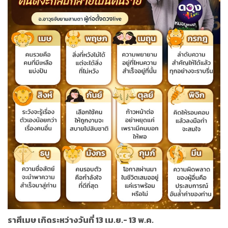
ราศีเมษ เกิดระหว่างวันที่ 13 เม.ย.- 13 พ.ค.