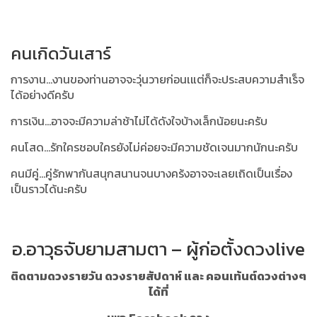
คนเกิดวันเสาร์
การงาน...งานของท่านอาจจะวุ่นวายก่อนเแต่ก็จะประสบความสำเร็จ
ได้อย่างดีครับ
การเงิน...อาจจะมีความล่าช้าไม่ได้ดังใจบ้างเล็กน้อยนะครับ
คนโสด...รักใครชอบใครยังไม่ค่อยจะมีความชัดเจนมากนักนะครับ
คนมีคู่...คู่รักพากันสนุกสนานจนบางคร้งอาจจะเลยเถิดเป็นเรื่อง
เป็นราวได้นะครับ
อ.อาวุธจับยามสามตา – ผู้ก่อตั้งดวงlive
ติดตามดวงรายวัน ดวงรายสัปดาห์ และ คอนเท้นต์ดวงต่างๆ
ได้ที่