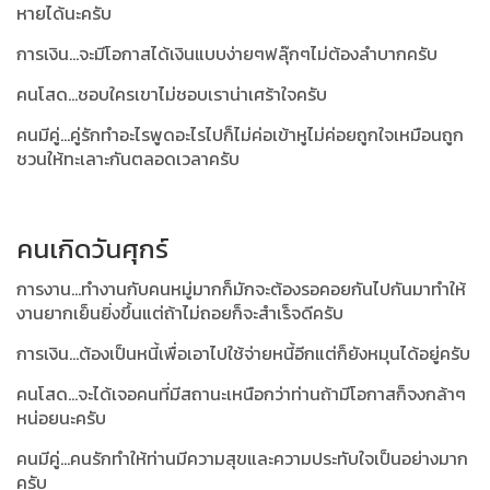
หายได้นะครับ
การเงิน...จะมีโอกาสได้เงินแบบง่ายๆฟลุ๊กๆไม่ต้องลำบากครับ
คนโสด...ชอบใครเขาไม่ชอบเราน่าเศร้าใจครับ
คนมีคู่...คู่รักทำอะไรพูดอะไรไปก็ไม่ค่อเข้าหูไม่ค่อยถูกใจเหมือนถูก
ชวนให้ทะเลาะกันตลอดเวลาครับ
คนเกิดวันศุกร์
การงาน...ทำงานกับคนหมู่มากก็มักจะต้องรอคอยกันไปกันมาทำให้
งานยากเย็นยิ่งขึ้นแต่ถ้าไม่ถอยก็จะสำเร็จดีครับ
การเงิน...ต้องเป็นหนี้เพื่อเอาไปใช้จ่ายหนี้อีกแต่ก็ยังหมุนได้อยู่ครับ
คนโสด...จะได้เจอคนที่มีสถานะเหนือกว่าท่านถ้ามีโอกาสก็จงกล้าๆ
หน่อยนะครับ
คนมีคู่...คนรักทำให้ท่านมีความสุขและความประทับใจเป็นอย่างมาก
ครับ