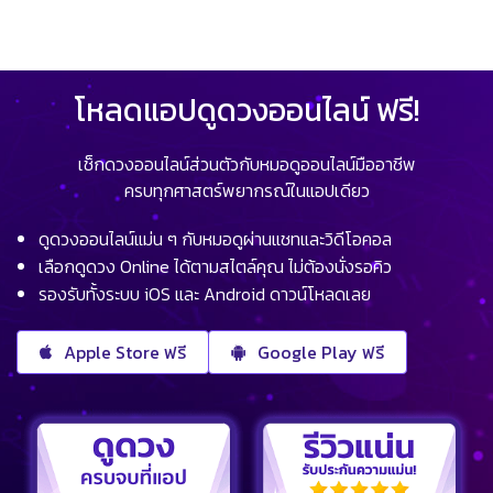
โหลดแอปดูดวงออนไลน์ ฟรี!
เช็กดวงออนไลน์ส่วนตัวกับหมอดูออนไลน์มืออาชีพ
ครบทุกศาสตร์พยากรณ์ในแอปเดียว
ดูดวงออนไลน์แม่น ๆ กับหมอดูผ่านแชทและวิดีโอคอล
เลือกดูดวง Online ได้ตามสไตล์คุณ ไม่ต้องนั่งรอคิว
รองรับทั้งระบบ iOS และ Android ดาวน์โหลดเลย
Apple Store ฟรี
Google Play ฟรี