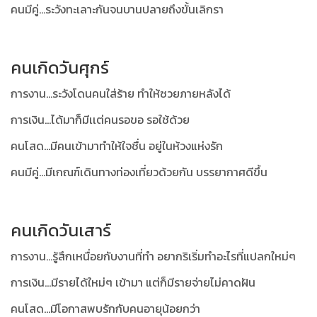
คนมีคู่...ระวังทะเลาะกันจนบานปลายถึงขั้นเลิกรา
คนเกิดวันศุกร์
การงาน...ระวังโดนคนใส่ร้าย ทำให้ซวยภายหลังได้
การเงิน...ได้มาก็มีเเต่คนรอขอ รอใช้ด้วย
คนโสด...มีคนเข้ามาทำให้ใจชื่น อยู่ในห้วงแห่งรัก
คนมีคู่...มีเกณฑ์เดินทางท่องเที่ยวด้วยกัน บรรยากาศดีขึ้น
คนเกิดวันเสาร์
การงาน...รู้สึกเหนื่อยกับงานที่ทำ อยากริเริ่มทำอะไรที่แปลกใหม่ๆ
การเงิน...มีรายได้ใหม่ๆ เข้ามา แต่ก็มีรายจ่ายไม่คาดฝัน
คนโสด...มีโอกาสพบรักกับคนอายุน้อยกว่า