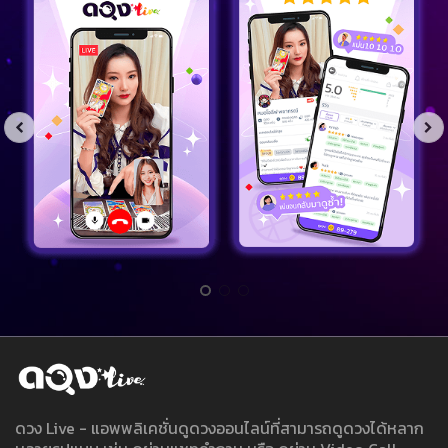
ดวง Live - แอพพลิเคชั่นดูดวงออนไลน์ที่สามารถดูดวงได้หลาก