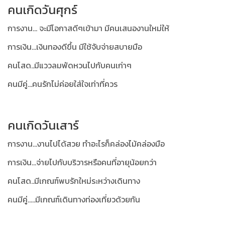
คนเกิดวันศุกร์
การงาน... จะมีโอกาสดีๆเข้ามา มีคนเสนองานใหม่ให้
การเงิน...เงินทองดีขึ้น มีใช้จับจ่ายสบายมือ
คนโสด..มีแววลมพัดหวนไปกับคนเก่าๆ
คนมีคู่...คนรักไม่ค่อยใส่ใจเท่าที่ควร
คนเกิดวันเสาร์
การงาน...งานไปได้สวย ทำอะไรก็คล่องไม้คล่องมือ
การเงิน...จ่ายไปกับบริวารหรือคนที่อายุน้อยกว่า
คนโสด..มีเกณฑ์พบรักใหม่ระหว่างเดินทาง
คนมีคู่.....มีเกณฑ์เดินทางท่องเที่ยวด้วยกัน