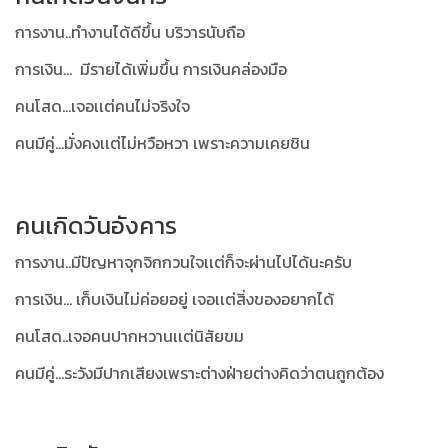
การงาน..ทำงานได้ดีขึ้น บริวารนับถือ
การเงิน... มีรายได้เพิ่มขึ้น การเงินคล่องมือ
คนโสด...เจอเเต่คนไม่จริงใจ
คนมีคู่...มั่งคงเเต่ไม่หวือหวา เพราะความเคยชิน
คนเกิดวันอังคาร
การงาน..มีปัญหาจุกจิกกวนใจเเต่ก็จะผ่านไปได้นะครับ
การเงิน... เก็บเงินไม่ค่อยอยู่ เจอเเต่สิ่งของอยากได้
คนโสด..เจอคนปากหวานเเต่นิสัยขม
คนมีคู่...ระวังมีปากเสียงเพราะต่างฝ่ายต่างคิดว่าตนถูกต้อง