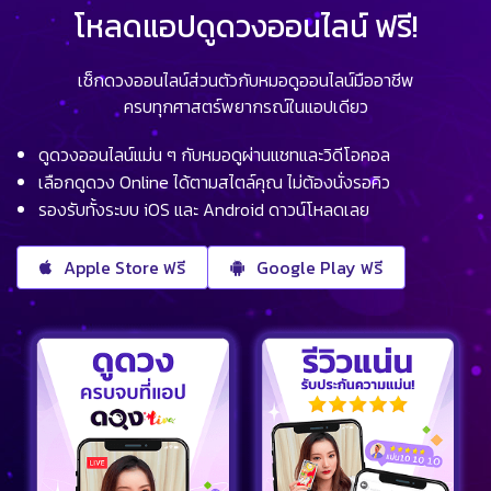
โหลดแอปดูดวงออนไลน์ ฟรี!
เช็กดวงออนไลน์ส่วนตัวกับหมอดูออนไลน์มืออาชีพ
ครบทุกศาสตร์พยากรณ์ในแอปเดียว
ดูดวงออนไลน์แม่น ๆ กับหมอดูผ่านแชทและวิดีโอคอล
เลือกดูดวง Online ได้ตามสไตล์คุณ ไม่ต้องนั่งรอคิว
รองรับทั้งระบบ iOS และ Android ดาวน์โหลดเลย
Apple Store ฟรี
Google Play ฟรี