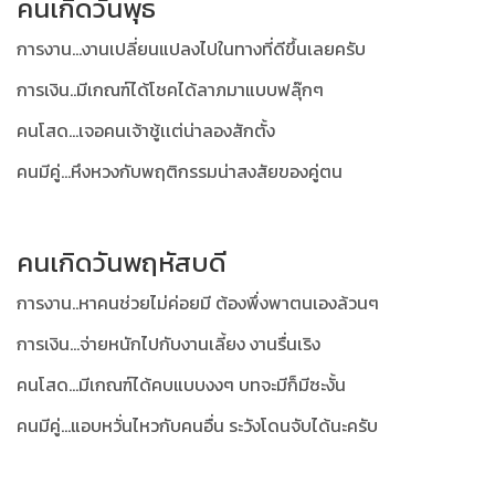
คนเกิดวันพุธ
การงาน...งานเปลี่ยนแปลงไปในทางที่ดีขึ้นเลยครับ
การเงิน..มีเกณฑ์ได้โชคได้ลาภมาแบบฟลุ๊กๆ
คนโสด...เจอคนเจ้าชู้เเต่น่าลองสักตั้ง
คนมีคู่...หึงหวงกับพฤติกรรมน่าสงสัยของคู่ตน
คนเกิดวันพฤหัสบดี
การงาน..หาคนช่วยไม่ค่อยมี ต้องพึ่งพาตนเองล้วนๆ
การเงิน...จ่ายหนักไปกับงานเลี้ยง งานรื่นเริง
คนโสด...มีเกณฑ์ได้คบแบบงงๆ บทจะมีก็มีซะงั้น
คนมีคู่...แอบหวั่นไหวกับคนอื่น ระวังโดนจับได้นะครับ