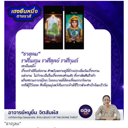
"ธาตุลม"