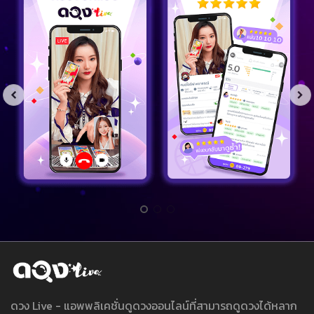
ดวง Live - แอพพลิเคชั่นดูดวงออนไลน์ที่สามารถดูดวงได้หลาก