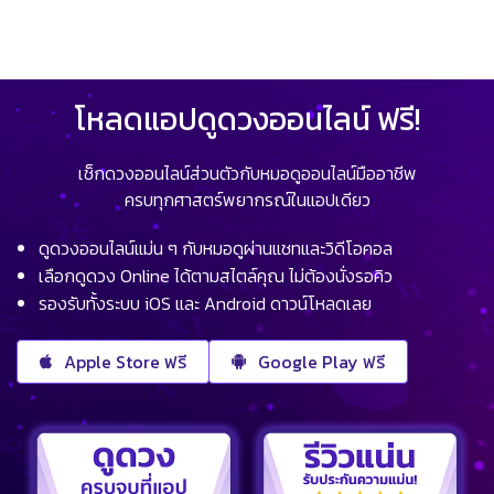
โหลดแอปดูดวงออนไลน์ ฟรี!
เช็กดวงออนไลน์ส่วนตัวกับหมอดูออนไลน์มืออาชีพ
ครบทุกศาสตร์พยากรณ์ในแอปเดียว
ดูดวงออนไลน์แม่น ๆ กับหมอดูผ่านแชทและวิดีโอคอล
เลือกดูดวง Online ได้ตามสไตล์คุณ ไม่ต้องนั่งรอคิว
รองรับทั้งระบบ iOS และ Android ดาวน์โหลดเลย
Apple Store ฟรี
Google Play ฟรี