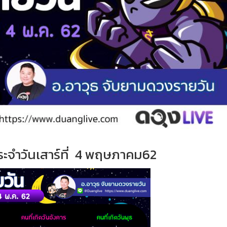
ระจำ
วั
นเสาร์ที่
4 พฤษภาคม62