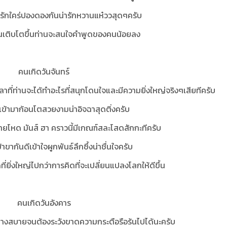
ดูแลรักใคร่ปองดองกันน่ารักหวานแห๋ววสุดๆครับ
ท่านเติบโตขึ้นท่านจะสนใจคำพูดของคนน้อยลง
คนเกิดวันจันทร์
วลาที่ท่านจะได้ทำอะไรที่สนุกโดนใจและมีความยิ่งใหญ่จริงๆเสียทีครับ
ินเข้ามาก้อนโตสวยงามน่าอิจฉาสุดติ่งครับ
ยโหด มันส์ ฮา คราวนี้มีเกณฑ์สละโสดสักกะทีครับ
กเข้าขากันดีเข้าใจผูกพันธ์ลึกซึ้งน่าชื่นใจครับ
ที่ยิ่งใหญ่ไปกว่าการคิดที่จะเปลี่ยนแปลงโลกให้ดีขึ้น
คนเกิดวันอังคาร
้าทางสบายจนต้องระวังขาดความกระตือรือร้นไปได้นะครับ