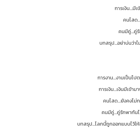
การเงิน...มี
คนโสด...
คนมีคู่...ค
บทสรุป
...อย่าบ่นว่า
การงาน...งานเป็นไปต
การเงิน...เงินมีเข้
คนโสด...ยังคงไม่ก
คนมีคู่...คู่รักพา
บทสรุป
...โลกนี้ถูกออกแบบไว้ใ