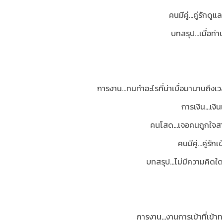
คนมีคู่...คู่รัก
บทสรุป
...เมื่อ
การงาน...ทนทำอะไรที่น่าเบื่อมานานถึงเ
การเงิน...เง
คนโสด...เจอคนถูกใจสา
คนมีคู่...คู่รั
บทสรุป...
ไม่มีความคิดใด
การงาน...งานการเข้าที่เข