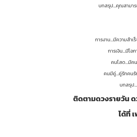
บทสรุป...
คุณสามารถเ
การงาน...มีความสำเร็
การเงิน...มีโ
คนโสด...มีคนด
คนมีคู่...คู่รัก
บทสรุป...
ติดตามดวงรายวัน ดว
ได้ที