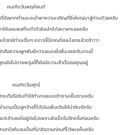
คนเกิดวันพฤหัสบดี
ไรที่มีอยากทำและจะนำพาความเจริญที่ยิ่งใหญ่มาสู่ท่านด้วยครับ
ข้ามาให้เยอะพอที่จะทำตัวชิลล์ๆได้สบายๆเลยครับ
โจทย์ท่านเต็มๆ คราวนี้มีเกณฑ์สละโสดแล้วจร้าาาา
ว่ารักคือความผูกพันธ์หวานแบบยั่งยื่นเลยครับงานนี้
คุณยังไม่ตายพรุ่งนี้ก็ยังมีความสำเร็จรอคุณอยู่
คนเกิดวันศุกร์
กระตือรือร้นทำให้ทำงานแบบเช้าชามเย็นชามครับ
ไรงามเป็นลูกจ้างก็ได้เงินเพิ่มเติมให้น่ายินดีครับ
เจ้าเสน่ห์อยู่ต่อไปเพราะยังเข็ดในรักครั้งก่อนครับ
อาอกเอาใจกันจนเป็นที่น่าอิจฉาแก่คนที่ได้พบเห็นครับ