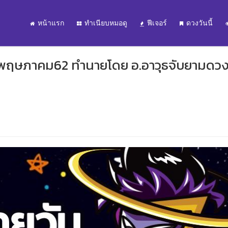
หน้าแรก
ทำเนียบหมอดู
ฟีเจอร์
ดวงวันนี้
 4 พฤษภาคม62 ทำนายโดย อ.อาวุธจับยามดว