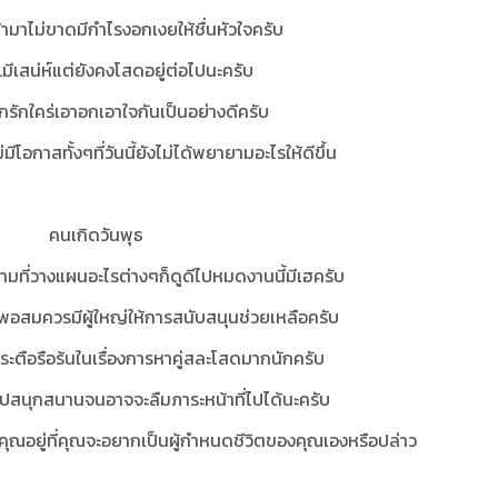
เข้ามาไม่ขาดมีกำไรงอกเงยให้ชื่นหัวใจครับ
มีเสน่ห์แต่ยังคงโสดอยู่ต่อไปนะครับ
ู่รักรักใคร่เอาอกเอาใจกันเป็นอย่างดีครับ
ไม่มีโอกาสทั้งๆที่วันนี้ยังไม่ได้พยายามอะไรให้ดีขึ้น
คนเกิดวันพุธ
ามที่วางแผนอะไรต่างๆก็ดูดีไปหมดงานนี้มีเฮครับ
ามาพอสมควรมีผู้ใหญ่ให้การสนับสนุนช่วยเหลือครับ
ระตือรือร้นในเรื่องการหาคู่สละโสดมากนักครับ
กันไปสนุกสนานจนอาจจะลืมภาระหน้าที่ไปได้นะครับ
ห้คุณอยู่ที่คุณจะอยากเป็นผู้กำหนดชีวิตของคุณเองหรือปล่าว