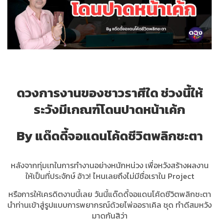
ดวงการงานของชาวราศีใด ช่วงนี้ให้
ระวังมีเกณฑ์โดนปาดหน้าเค้ก
By แด๊ดดี้จอแดนโค้ดชีวิตพลิกชะตา
หลังจากทุ่มเทในการทำงานอย่างหนักหน่วง เพื่อหวังสร้างผลงาน
ให้เป็นที่ประจักษ์ อ้าว! ไหนเลยถึงไม่มีชื่อเราใน Project
หรือการให้เครดิตงานนี้เลย วันนี้แด๊ดดี้จอแดนโค้ดชีวิตพลิกชะตา
นำท่านเข้าสู่รูปแบบการพยากรณ์ด้วยไพ่ออราเคิล ชุด ทำดีสมหวัง
มาดูกันสิว่า