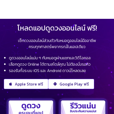
โหลดแอปดูดวงออนไลน์ ฟรี!
เช็กดวงออนไลน์ส่วนตัวกับหมอดูออนไลน์มืออาชีพ
ครบทุกศาสตร์พยากรณ์ในแอปเดียว
ดูดวงออนไลน์แม่น ๆ กับหมอดูผ่านแชทและวิดีโอคอล
เลือกดูดวง Online ได้ตามสไตล์คุณ ไม่ต้องนั่งรอคิว
รองรับทั้งระบบ iOS และ Android ดาวน์โหลดเลย
Apple Store ฟรี
Google Play ฟรี