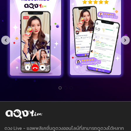
ดวง Live - แอพพลิเคชั่นดูดวงออนไลน์ที่สามารถดูดวงได้หลาก