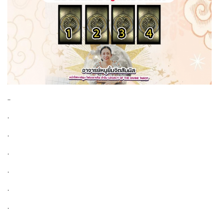
..
.
.
.
.
.
.