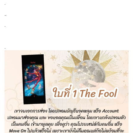
.
..
.
.