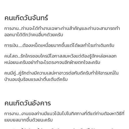
คนเกิดวันจันทร์
การงาน...ท่านจะได้ทำงานเฉพาะท่านสำคัญและท่านจะสามารถทำ
ออกมาได้ดีกว่าคนอื่นๆด้วยครับ
การเงิน.....ต้องเหน็ดเหนื่อยมากขึ้นแต่ได้ผลกำไรเท่าเดิมครับ
คนโสด...รักใครชอบใครมีโอกาสสมหวังแต่ต้องรู้จักหล่อหลอก
หน่อยนะครับอย่าทำอะไรตรงๆจนอีกฝ่ายตกใจละครับ
คนมีคู่...คู่รักต่างมีความเสน่หาอาวรต่อกันดีครับทำให้อารมณ์ใน
บ้านอบอุ่นร้อนแรงน่าตื่นเต้นดีครับ
คนเกิดวันอังคาร
การงาน...งานของท่านมีแนวโน้มไปในทิศทางที่ดีแต่ท่านต้องหาวิธีที่
แยบยลมากขึ้นด้วยนะครับ