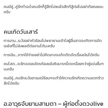
คนมีคู่...คู่รักทำอะไรคนรักก็รู้สึกไม่พอใจสักทีสู้ต่อไปอย่าท้อถอยนะ
ครับ
คนเกิดวันเสาร์
การงาน...ระวังอย่าหัวร้อนไม่พยายามเข้าใจผู้อื่นอาจจะเกิดการขัด
เแย้งที่ไม่ส่งผลดีต่องานได้นะครับ
การเงิน....หากใช้จ่ายอย่าไม่คิดอาจจะเกิดติดขัดเรื่องเงินได้ครับ
คนโสด...จะรักจะชอบใครต้องแย้งชิงมาเหน็ดเหนื่อยกว่าคู่แข่งอื่นๆ
นะครับ
คนมีคู่...คนรักระวังอารมณ์ร้อนๆจะทำให้ความรักเกิดความแตกร้าว
ลึกได้ครับ
อ.อาวุธจับยามสามตา – ผู้ก่อตั้งดวงlive