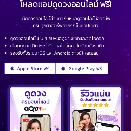
โหลดแอปดูดวงออนไลน์ ฟรี!
เช็กดวงออนไลน์ส่วนตัวกับหมอดูออนไลน์มืออาชีพ
ครบทุกศาสตร์พยากรณ์ในแอปเดียว
ดูดวงออนไลน์แม่น ๆ กับหมอดูผ่านแชทและวิดีโอคอล
เลือกดูดวง Online ได้ตามสไตล์คุณ ไม่ต้องนั่งรอคิว
รองรับทั้งระบบ iOS และ Android ดาวน์โหลดเลย
Apple Store ฟรี
Google Play ฟรี