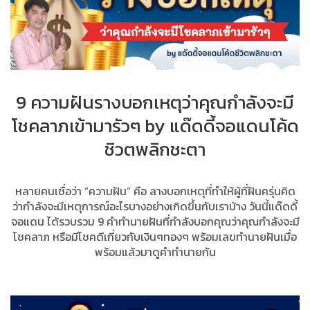
9 ความฝันรางบอกเหตุว่าคุณกำลังจะมี
โชคลาภเข้ามารัวๆ by แด๊ดดี้จอแดนโค้ด
ชิวตพลิกชะตา
หลายคนเชื่อว่า “ความฝัน” คือ ลางบอกเหตุที่ทำให้ผู้ที่ฝันครุ่นคิด
ว่ากำลังจะมีเหตุการณ์อะไรบางอย่างเกิดขึ้นกับเราบ้าง วันนี้แด๊ดดี้
จอแดน ได้รวบรวม 9 คำทำนายฝันที่กำลังบอกคุณว่าคุณกำลังจะมี
โชคลาภ หรือมีโชคดีเกี่ยวกับเงินๆทองๆ พร้อมเลขทำนายฝันเมื่อ
พร้อมแล้วมาดูคำทำนายกัน