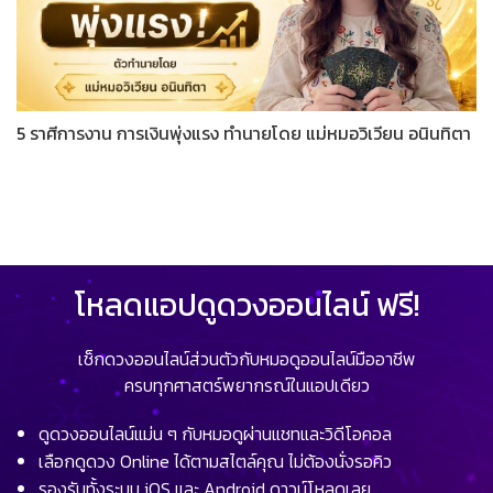
5 ราศีการงาน การเงินพุ่งแรง ทำนายโดย แม่หมอวิเวียน อนินทิตา
โหลดแอปดูดวงออนไลน์ ฟรี!
เช็กดวงออนไลน์ส่วนตัวกับหมอดูออนไลน์มืออาชีพ
ครบทุกศาสตร์พยากรณ์ในแอปเดียว
ดูดวงออนไลน์แม่น ๆ กับหมอดูผ่านแชทและวิดีโอคอล
เลือกดูดวง Online ได้ตามสไตล์คุณ ไม่ต้องนั่งรอคิว
รองรับทั้งระบบ iOS และ Android ดาวน์โหลดเลย