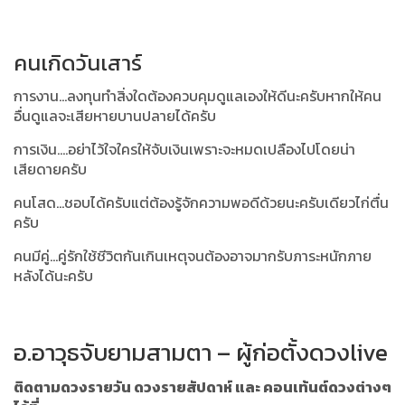
คนเกิดวันเสาร์
การงาน...ลงทุนทำสิ่งใดต้องควบคุมดูแลเองให้ดีนะครับหากให้คน
อื่นดูแลจะเสียหายบานปลายได้ครับ
การเงิน....อย่าไว้ใจใครให้จับเงินเพราะจะหมดเปลืองไปโดยน่า
เสียดายครับ
คนโสด...ชอบได้ครับแต่ต้องรู้จักความพอดีด้วยนะครับเดียวไก่ตื่น
ครับ
คนมีคู่...คู่รักใช้ชีวิตกันเกินเหตุจนต้องอาจมากรับภาระหนักภาย
หลังได้นะครับ
อ.อาวุธจับยามสามตา – ผู้ก่อตั้งดวงlive
ติดตามดวงรายวัน ดวงรายสัปดาห์ และ คอนเท้นต์ดวงต่างๆ