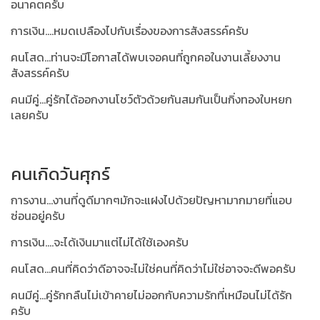
อนาคตครับ
การเงิน....หมดเปลืองไปกับเรื่องของการสังสรรค์ครับ
คนโสด...ท่านจะมีโอกาสได้พบเจอคนที่ถูกคอในงานเลี้ยงงาน
สังสรรค์ครับ
คนมีคู่...คู่รักได้ออกงานโชว์ตัวด้วยกันสมกันเป็นกิ่งทองใบหยก
เลยครับ
คนเกิดวันศุกร์
การงาน...งานที่ดูดีมากๆมักจะแฝงไปด้วยปัญหามากมายที่แอบ
ซ่อนอยู่ครับ
การเงิน....จะได้เงินมาแต่ไม่ได้ใช้เองครับ
คนโสด...คนที่คิดว่าดีอาจจะไม่ใช่คนที่คิดว่าไม่ใช่อาจจะดีพอครับ
คนมีคู่...คู่รักกลืนไม่เข้าคายไม่ออกกับความรักที่เหมือนไม่ได้รัก
ครับ