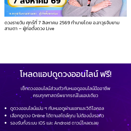
ดวงรายวัน ศุกร์ที่ 7 สิงหาคม 2569 ทำนายโดย อ.อาวุธจับยาม
สามตา – ผู้ก่อตั้งดวง Live
โหลดแอปดูดวงออนไลน์ ฟรี!
เช็กดวงออนไลน์ส่วนตัวกับหมอดูออนไลน์มืออาชีพ
ครบทุกศาสตร์พยากรณ์ในแอปเดียว
ดูดวงออนไลน์แม่น ๆ กับหมอดูผ่านแชทและวิดีโอคอล
เลือกดูดวง Online ได้ตามสไตล์คุณ ไม่ต้องนั่งรอคิว
รองรับทั้งระบบ iOS และ Android ดาวน์โหลดเลย