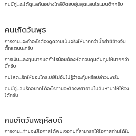
คนมีคู่...จะได้ดูแลกันอย่างใกล้ชิดอบอุ่นสุดแสนโรแมนติกครับ
คนเกิดวันพุธ
การงาน...จะทำอะไรต้องดูความเป็นจริงให้มากกว่านี้อย่าขี่ช้างจับ
ตั๊กแตนนะครับ
การเงิน....ลงทุนมากแต่กำไรน้อยต้องหัดควบคุมต้นทุนให้มากกว่า
นี้ครับ
คนโสด...รักให้ชอบใครเปย์ไม่อันไม่รู้ว่าจะคุ้มหรือปล่าวนะครับ
คนมีคู่...คนรักอยากได้อะไรท่านจะต้องพยายามไปค้นหามาให้ให้จง
ได้ครับ
คนเกิดวันพฤหัสบดี
การงาน...ท่านจะมีโอกาสได้พบเจอคนที่สามารถให้โอกาสท่านได้ใน