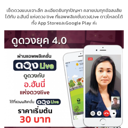
เช็ดดวงแบบเจาะลึก ละเอียดยิบทุกปัญหา คลายปมทุกข้อสงสัย
ได้กับ อ.ฮันนี่ แห่งดวง live ที่แอพพลิเคชั่นดวงLive ดาวโหลดได้
ทั้ง App StoreและGoogle Play ค่ะ