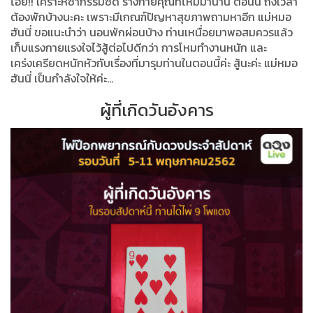
โอ้ย!! เคราะห์ซ้ำกรรมซัด ร่างกายคุณที่โหมมานาน ตอนนี้ ถึงเวลา
ต้องพักบ้างนะคะ เพราะมีเกณฑ์ปัญหาสุขภาพถามหาอีก แม่หมอ
ฮันนี่ ขอแนะนำว่า นอนพักผ่อนบ้าง ท่านเหนื่อยมาพอสมควรแล้ว
เก็บแรงกายแรงใจไว้สู้ต่อไปดีกว่า การโหมทำงานหนัก และ
เคร่งเครียดหนักหัวกับเรื่องที่มารุมท่านในตอนนี้ค่ะ สู้นะค่ะ แม่หมอ
ฮันนี่ เป็นกำลังใจให้ค่ะ...
ผู้ที่เกิดวันอังคาร