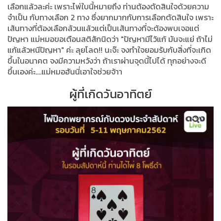
เลือกแล้วละค่ะ เพราะไพ่ใบนี้หมายถึง ท่านต้องตัดสินใจด้วยความ
จำเป็น กับทางเลือก 2 ทาง ซึ่งยากมากกับการเลือกตัดสินใจ เพราะ
เส้นทางที่ต้องเลือกล้วนแล้วแต่เป็นเส้นทางที่จะต้องพบเจอแต่
ปัญหา แม่หมอขอเตือนสติสักนิดว่า "ปัญหามีไว้แก้ มันจะแย่ ถ้าไม่
แก้แล้วหนีปัญหา" ค่ะ ลุยโลด!! นะจ๊ะ จงทำใจยอมรับกับสิ่งที่จะเกิด
ขึ้นในอนาคต จงมีความหวังว่า ถ้าเราผ่านจุดนี้ไปได้ ทุกอย่างจะดี
ขึ้นเองค่ะ....แม่หมอฮันนี่เอาใจช่วยจ้าา
ผู้ที่เกิดวันอาทิตย์