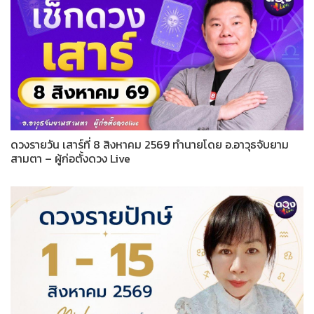
ดวงรายวัน เสาร์ที่ 8 สิงหาคม 2569 ทำนายโดย อ.อาวุธจับยาม
สามตา – ผู้ก่อตั้งดวง Live