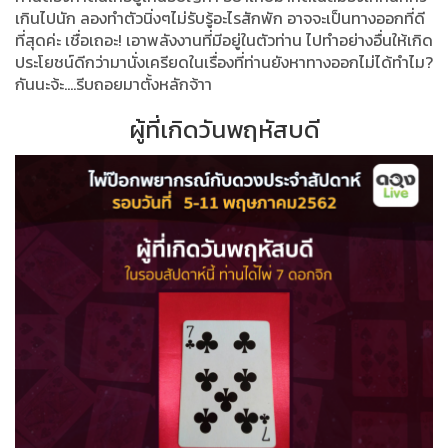
เกินไปนัก ลองทำตัวนิ่งๆไม่รับรู้อะไรสักพัก อาจจะเป็นทางออกที่ดี
ที่สุดค่ะ เชื่อเถอะ! เอาพลังงานที่มีอยู่ในตัวท่าน ไปทำอย่างอื่นให้เกิด
ประโยชน์ดีกว่ามานั่งเครียดในเรื่องที่ท่านยังหาทางออกไม่ได้ทำไม?
กันนะจ้ะ....รีบถอยมาตั้งหลักจ้าา
ผู้ที่เกิดวันพฤหัสบดี