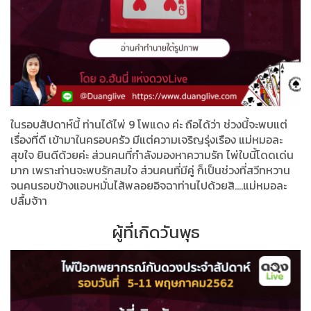
ในรอบสัปดาห์นี้ ท่านได้ไพ่ 9 โพแดง ค่ะ ถือได้ว่า ช่วงนี้จะพบแต่
เรื่องที่ดี เข้ามาในครอบครัว มีแต่ความเจริญรุ่งเรือง แม่หมอละ
สุขใจ ยินดีด้วยค่ะ ส่วนคนที่กำลังมองหาความรัก ไพ่ใบนี้โดดเด่น
มาก เพราะท่านจะพบรักสมใจ ส่วนคนที่มีคู่ ก็เป็นช่วงที่สวีทหวาน
จนคนรอบข้างแอบหมั่นไส้พลอยอิจฉาท่านไปด้วยสิ....แม่หมอละ
ปลื้มจ้าา
ผู้ที่เกิดวันพุธ