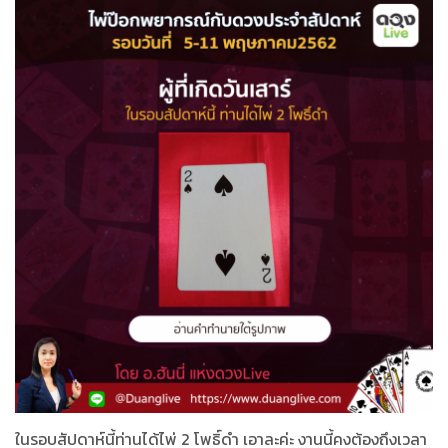
ในรอบสัปดาห์นี้ท่านได้ไพ่ 2 โพธิ์ดำ เอาละค่ะ งานนี้คงต้องถึงเวลา