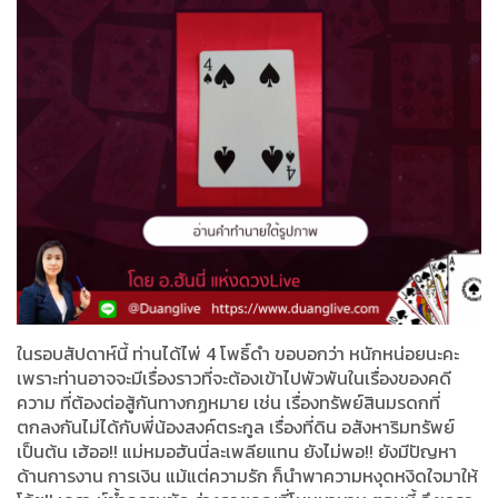
ในรอบสัปดาห์นี้ ท่านได้ไพ่ 4 โพธิ์ดำ ขอบอกว่า หนักหน่อยนะคะ
เพราะท่านอาจจะมีเรื่องราวที่จะต้องเข้าไปพัวพันในเรื่องของคดี
ความ ที่ต้องต่อสู้กันทางกฏหมาย เช่น เรื่องทรัพย์สินมรดกที่
ตกลงกันไม่ได้กับพี่น้องสงค์ตระกูล เรื่องที่ดิน อสังหาริมทรัพย์
เป็นต้น เฮ้ออ!! แม่หมอฮันนี่ละเพลียแทน ยังไม่พอ!! ยังมีปัญหา
ด้านการงาน การเงิน แม้แต่ความรัก ก็นำพาความหงุดหงิดใจมาให้