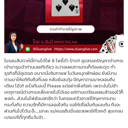
ในรอบสัปดาห์นี้ท่านได้ไพ่ 8 โพธิ์ดำ ป้าด!! อุปสรรคปัญหาต่างๆจะ
เข้ามารุมเร้าท่านเลยทีเดียว จะวางแผนการงานก็ต้องสะดุด ทำ
ธุรกิจก็มีอุปรรค ขนาดนั่งจิบกาแฟ ในวันหนุดพักผ่อน ยังมีงาน
ตามมาให้แก้กันถึงที่เลย หลับยังสะดุ้ง ปัญหาตามมาหลอนถึง
เตียง โอ้ว!! อะไรกันละนี้ Please แต่อย่าเพิ่งท้อค่ะ เพราะในไม่ช้า
เหตุการณ์ต่างๆจะคลี่คลายไปได้เอง แค่ท่านเตรียมแผนสำรองไว้ก็
พอค่ะ...ส่วนในไพ่ยังบอกอีกว่า ในครอบครัวอาจมีปัญหากระทบ
กระทั่งกัน ความรักก็มีการลองใจกัน ขอให้เชื่อมั่นกันและกัน ถึงจะ
ผ่านกันไปได้นะจ๊ะ....เอาละ แม่หมอฮันนี่ขออวยพรให้โชคดี สุขเกษม
เปรมปรีดิ์ทุกคืนวันจ้า...