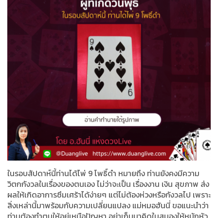
ในรอบสัปดาห์นี้ท่านได้ไพ่ 9 โพธิ์ดำ หมายถึง ท่านยังคงมีความ
วิตกกังวลในเรื่องของตนเอง ไม่ว่าจะเป็น เรื่องงาน เงิน สุขภาพ ส่ง
ผลให้เกิดอาการซึมเศร้าได้ง่ายๆ แต่ไม่ต้องห่วงหรือกังวลไป เพราะ
สิ่งเหล่านี้มาพร้อมกับความเปลี่ยนแปลง แม่หมอฮันนี่ ขอแนะนำว่า
ท่านต้องทำตนให้อยู่เหนือปัญหา อย่าเก็บมาคิดในสมองให้หนักหัว