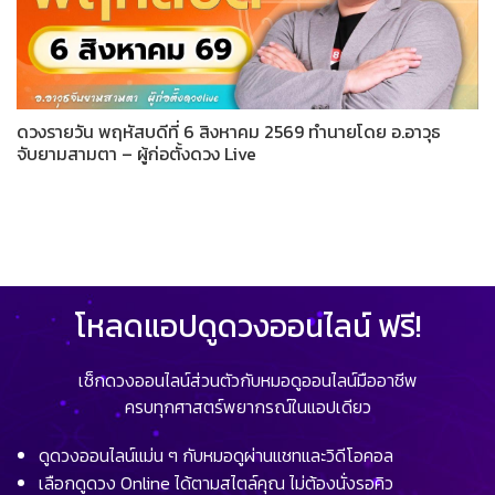
ดวงรายวัน พฤหัสบดีที่ 6 สิงหาคม 2569 ทำนายโดย อ.อาวุธ
จับยามสามตา – ผู้ก่อตั้งดวง Live
โหลดแอปดูดวงออนไลน์ ฟรี!
เช็กดวงออนไลน์ส่วนตัวกับหมอดูออนไลน์มืออาชีพ
ครบทุกศาสตร์พยากรณ์ในแอปเดียว
ดูดวงออนไลน์แม่น ๆ กับหมอดูผ่านแชทและวิดีโอคอล
เลือกดูดวง Online ได้ตามสไตล์คุณ ไม่ต้องนั่งรอคิว