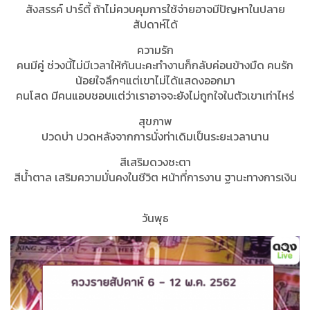
สังสรรค์ ปาร์ตี้ ถ้าไม่ควบคุมการใช้จ่ายอาจมีปัญหาในปลาย
สัปดาห์ได้
ความรัก
คนมีคู่ ช่วงนี้ไม่มีเวลาให้กันนะคะทำงานก็กลับค่อนข้างมืด คนรัก
น้อยใจลึกๆแต่เขาไม่ได้แสดงออกมา
คนโสด มีคนแอบชอบแต่ว่าเราอาจจะยังไม่ถูกใจในตัวเขาเท่าไหร่
สุขภาพ
ปวดบ่า ปวดหลังจากการนั่งท่าเดิมเป็นระยะเวลานาน
สีเสริมดวงชะตา
สีน้ำตาล เสริมความมั่นคงในชีวิต หน้าที่การงาน ฐานะทางการเงิน
วันพุธ