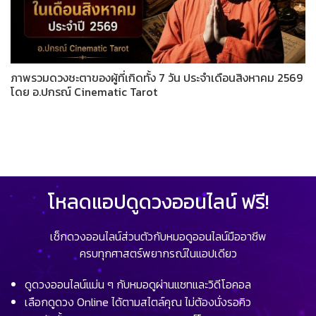
ภาพรวมดวงชะตาของผู้ที่เกิดทั้ง 7 วัน ประจำเดือนสิงหาคม 2569
โดย อ.ปกรณ์ Cinematic Tarot
โหลดแอปดูดวงออนไลน์ ฟรี!
เช็กดวงออนไลน์ส่วนตัวกับหมอดูออนไลน์มืออาชีพ
ครบทุกศาสตร์พยากรณ์ในแอปเดียว
ดูดวงออนไลน์แม่น ๆ กับหมอดูผ่านแชทและวิดีโอคอล
เลือกดูดวง Online ได้ตามสไตล์คุณ ไม่ต้องนั่งรอคิว