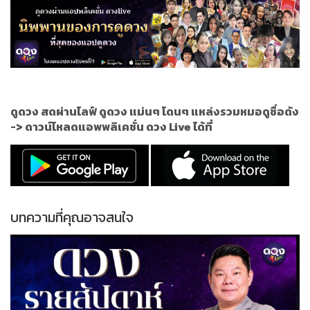
ดูดวง สดผ่านไลฟ์ ดูดวง แม่นๆ โดนๆ แหล่งรวมหมอดูชื่อดัง
->
ดาวน์โหลดแอพพลิเคชั่น ดวง Live ได้ที่
บทความที่คุณอาจสนใจ