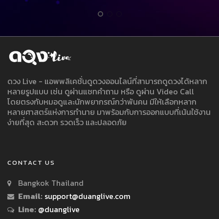
ดวง Live - แอพพลิเคชั่นดูดวงออนไลน์ที่สามารถดูดวงได้หลาก
หลายรูปแบบ เช่น ดูผ่านแชทคำถาม หรือ ดูผ่าน Video Call
โดยตรงกับหมอดูและนักพยากรณ์กว่าพันคน มีให้เลือกหลาก
หลายศาสตร์แห่งการทำนาย มาพร้อมกับการออกแบบที่เน้นใช้งาน
ง่ายที่สุด สะดวก รวดเร็ว และปลอดภัย
CONTACT US
Bangkok Thailand
Email:
support@duanglive.com
Line:
@duanglive