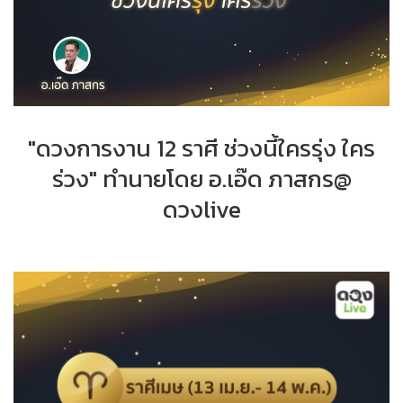
"ดวงการงาน 12 ราศี ช่วงนี้ใครรุ่ง ใคร
ร่วง" ทำนายโดย อ.เอ๊ด ภาสกร@
ดวงlive