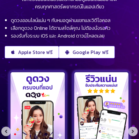
ครบทุกศาสตร์พยากรณ์ในแอปเดียว
ดูดวงออนไลน์แม่น ๆ กับหมอดูผ่านแชทและวิดีโอคอล
เลือกดูดวง Online ได้ตามสไตล์คุณ ไม่ต้องนั่งรอคิว
รองรับทั้งระบบ iOS และ Android ดาวน์โหลดเลย
Apple Store ฟรี
Google Play ฟรี