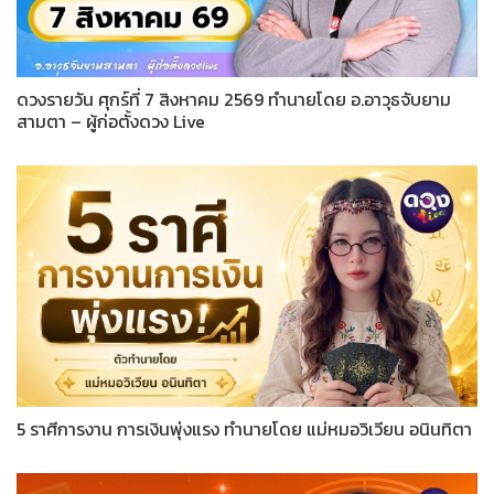
ดวงรายวัน ศุกร์ที่ 7 สิงหาคม 2569 ทำนายโดย อ.อาวุธจับยาม
สามตา – ผู้ก่อตั้งดวง Live
5 ราศีการงาน การเงินพุ่งแรง ทำนายโดย แม่หมอวิเวียน อนินทิตา