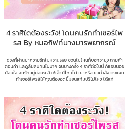
4 ราศีใดต้องระวัง! โดนคนรักทำเซอร์ไพ
รส By หมอกิฟท์นางมารพยากรณ์
ช่วงที่ผ่านมาความรักไม่หวานเลย ชวนไปไหนก็บอกว่ายุ่ง ถามคำ
ตอบคำ แลดูลับลมคมในมาก จนบางครั้ง 4 ราศีต่อไปนี้ ก็แอบนอย
น้อยใจ คนรักอยู่บ่อยๆ อ้าว!เอ๊ะ ที่ไหนได้ เขาหรือเธอกำลังวางแผน
ทำเซอร์ไพรส์ให้คุณต้องอดยิ้มจนแก้มปริไม่ไหว ได้แก่