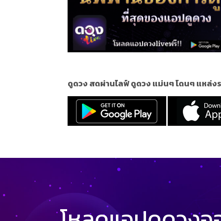
ดูดวง สดผ่านไลฟ์ ดูดวง แม่นๆ โดนๆ แหล่งร
โหลดแอปดูดวงออน