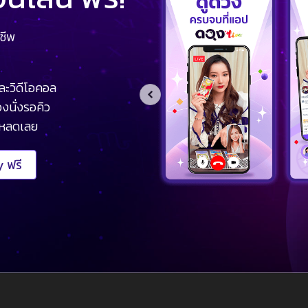
ชีพ
ละวิดีโอคอล
งนั่งรอคิว
โหลดเลย
 ฟรี