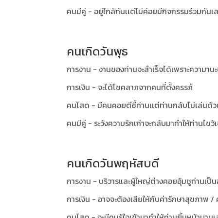
คนมีคู่ - อยู่ใกล้กันเเต่ไม่ค่อยมีกิจกรรมร่วมกันเ
คนเกิดวันพุธ
การงาน - งานของท่านจะสำเร็จได้เพราะความาน
การเงิน - จะได้โชคลาภจากคนที่ตั้งครรภ์
คนโสด - มีคนคอยตีซี้ท่านเเต่ท่านกลับไม่เล่นด้ว
คนมีคู่ - ระวังความรักเก่าจะกลับมาทำให้ท่านไขว้เ
คนเกิดวันพฤหัสบดี
การงาน - บริวารและผู้ใหญ่ต่างคอยอุ้มชูท่านเป็
การเงิน - อาจจะต้องเสียให้กับค่ารักษาสุขภาพ /
คนโสด - จะมีคนรู้ใจเข้ามาทำให้ท่านยิ้มหน้าบาน