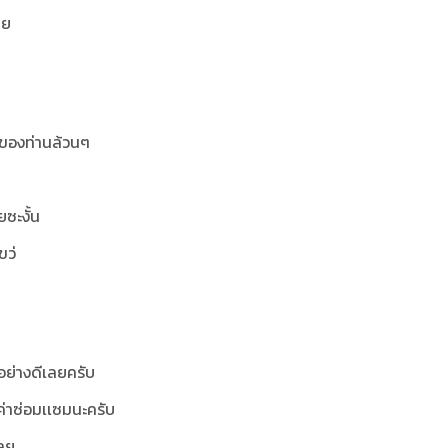
ลย
ะของท่านล้วนๆ
ยซะงั้น
ขว่
นอย่างดีเลยครับ
 ค่าซ่อมเเซมนะครับ
เลย