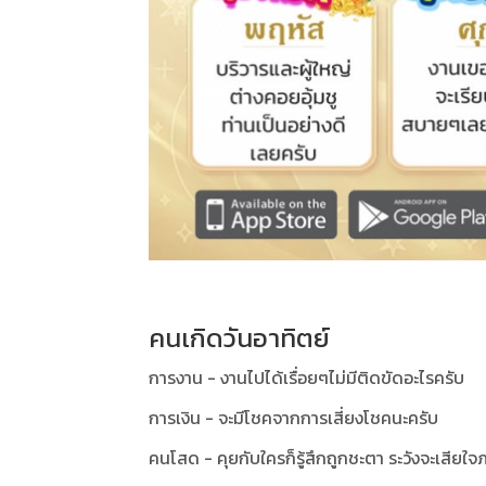
คนเกิดวันอาทิตย์
การงาน - งานไปได้เรื่อยๆไม่มีติดขัดอะไรครับ
การเงิน - จะมีโชคจากการเสี่ยงโชคนะครับ
คนโสด - คุยกับใครก็รู้สึกถูกชะตา ระวังจะเสียใ