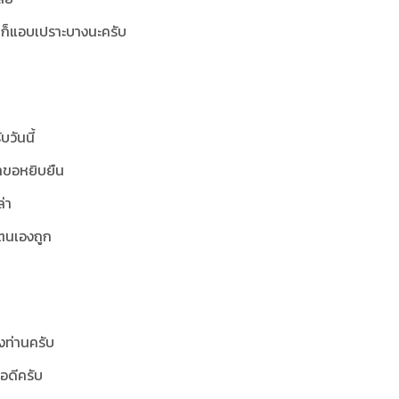
งๆก็แอบเปราะบางนะครับ
วันนี้
าขอหยิบยืน
่า
าตนเองถูก
องท่านครับ
พอดีครับ