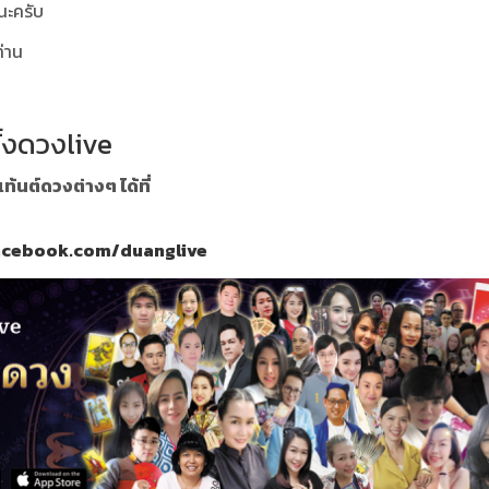
นะครับ
ท่าน
ั้งดวงlive
นต์ดวงต่างๆ ได้ที่
acebook.com/duanglive