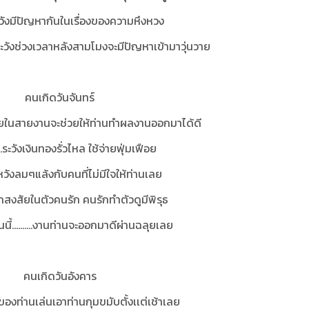
.ระวังมีปัญหากันในเรื่องของความหึงหวง
......ระวังช่วงเวลาหลังสามโมงจะมีปัญหาเข้ามาวุ่นวาย
คนเกิดวันจันทร์
ายในสายงานจะช่วยให้ท่านทำผลงานออกมาได้ดี
ระวังเงินทองรั่วไหล ใช้จ่ายฟุ่มเฟือย
วังลมๆแล้งกับคนที่ไม่มีใจให้ท่านเลย
สึกสงสัยในตัวคนรัก คนรักทำตัวดูมีพิรุธ
ันนี้..........งานท่านจะออกมาดีผ่านฉลุยเลย
คนเกิดวันอังคาร
องท่านเล่นเอาท่านกุมขมับตั้งเเต่เช้าเลย