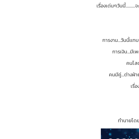
เรื่องเด่นๆวันนี้......
การงาน...วันนี้เเทบ
การเงิน…มีเ
คนโสด
คนมีคู่…ต่างฝ่า
เรื่อ
ทำนายโดย