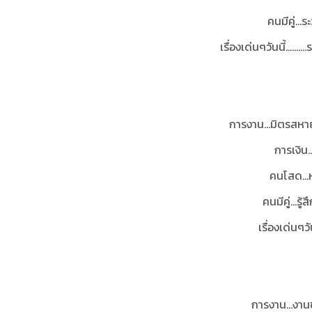
คนมีคู่..
เรื่องเด่นๆวันนี้....
การงาน...มิตรสห
การเงิน…
คนโสด...ห
คนมีคู่…รู้
เรื่องเด่นๆว
การงาน...งานข