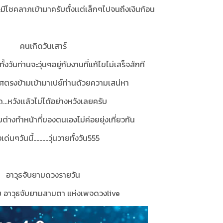
....จะมีโชคลาภเข้ามาครับตั้งเเต่เล็กๆไปจนถึงเงินก้อน
คนเกิดวันเสาร์
ทั้งวันท่านจะวุ่นๆอยู่กับงานที่แก้ไขไม่เสร็จสักที
พศตรงข้ามเข้ามาเปย์ท่านด้วยความเสน่หา
…หวังเเล้วไม่ได้อย่างหวังเลยครับ
ยต่างทำหน้าที่ของตนเองไม่ค่อยยุ่งเกี่ยวกัน
งเด่นๆวันนี้..........วุ่นวายทั้งวัน555
อาวุธจับยามดวงรายวัน
 อาวุธจับยามสามตา แห่งเพจดวงlive