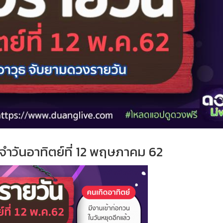
จำ
วั
นอาทิตย์ที่
12 พฤษภาคม 62