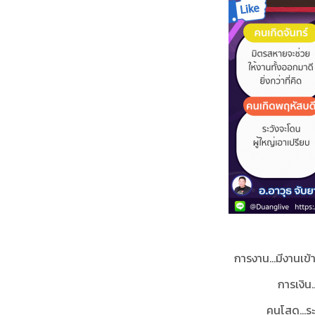
การงาน...มีงานเข
การเงิน.
คนโสด…ระวั