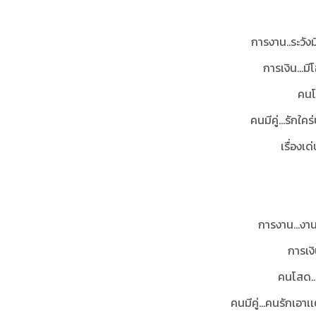
การงาน..ระวัง
การเงิน…มี
คนโ
คนมีคู่...รัก
เรื่องเด่
การงาน...งา
การเง
คนโสด…ม
คนมีคู่...คนรักเอา