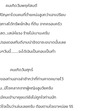
คนเกิดวันพฤหัสบดี
มีปัญหาโดนคนที่ตำแหน่งสูงกว่าเอาเปรียบ
โอกาสได้ทรัพย์ทสิน ที่ดิน จากครอบครัว
สด...เสน่ห์แรง ร้ายไม่เบานะครับ
ใคร่ปรองดองกันดีงามน่าอิจฉาซะขนาดนั้นเลย
นๆวันนี้..........จะได้เงินเป็นกอบเป็นกำ
คนเกิดวันศุกร์
นของท่านอาจล่าช้ากว่าที่ท่านคาดหมายไว้
ิน…มีโชคลาภจากผู้หญิงสูงวัยครับ
ีคนเข้ามาคุยเเต่ยังไม่ถูกใจท่านนัก
เเต่ใจเป็นว่าเล่นเลยครับ ต้องตามใจเขาหน่อย 55