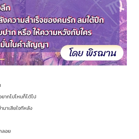
น
ะ อยากไปไหนก็ได้ไป
่ามาเสียใจทีหลัง
ลาภลอย