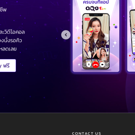
ชีพ
ละวิดีโอคอล
งนั่งรอคิว
โหลดเลย
 ฟรี
CONTACT US