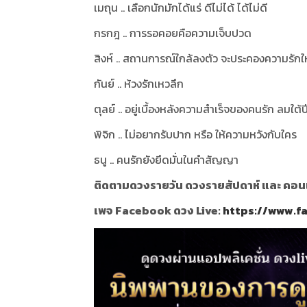
เมถุน .. เลือกนักมักได้แร่ ดีไม่ได้ ได้ไม่ดี
กรกฎ .. การรอคอยคือความเจ็บปวด
สิงห์ .. สถานการณ์ใกล้ลงตัว จะประคองความรัก
กันย์ .. ห้วงรักเหวลึก
ตุลย์ .. อยู่เบื้องหลังความสำเร็จของคนรัก ลมใต้ป
พิจิก .. ไม่อยากรับปาก หรือ ให้ความหวังกับใคร
ธนู .. คนรักยังยึดมั่นในคำสัญญา
ติดตามดวงรายวัน ดวงรายสัปดาห์ และ คอนเท้
เพจ Facebook ดวง Live:
https://www.f