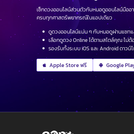
เช็กดวงออนไลน์ส่วนตัวกับหมอดูออนไลน์มืออา
ครบทุกศาสตร์พยากรณ์ในแอปเดียว
ดูดวงออนไลน์แม่น ๆ กับหมอดูผ่านแชทแ
เลือกดูดวง Online ได้ตามสไตล์คุณ ไม่ต้อ
รองรับทั้งระบบ iOS และ Android ดาวน์
Apple Store ฟรี
Google Play