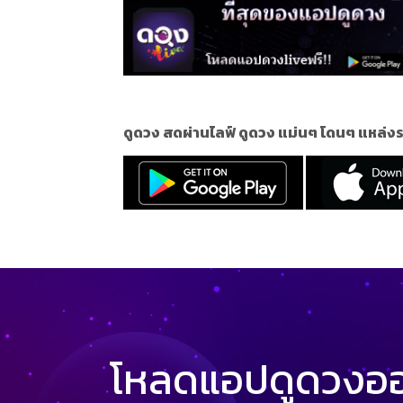
ดูดวง สดผ่านไลฟ์ ดูดวง แม่นๆ โดนๆ แหล่งร
โหลดแอปดูดวงออน