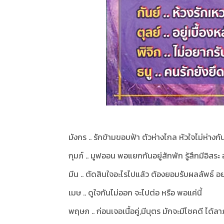
มังกร .. รักข้ามขอบฟ้า ตัวห่างไกล หัวใจไม่ห่างกั
กุมภ์ .. มูฟออน พอแยกกันอยู่สักพัก รู้สึกมีอิสร
มีน .. ตัดสินใจอะไรไปแล้ว ต้องยอมรับผลลัพธ์ อย
เมษ .. ดูใจกันไม่ออก จะไปต่อ หรือ พอแค่นี้
พฤษภ .. ก่อนเจอเนื้อคู่,มีบุตร มักจะมีโชคดี ได้