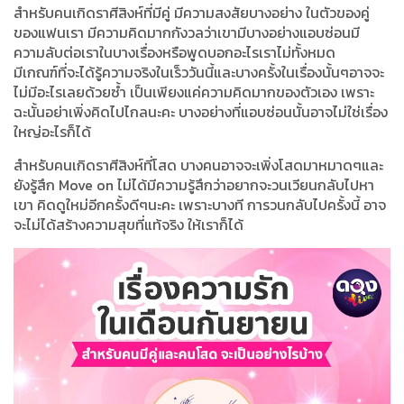
สำหรับคนเกิดราศีสิงห์ที่มีคู่ มีความสงสัยบางอย่าง ในตัวของคู่
ของแฟนเรา มีความคิดมากกังวลว่าเขามีบางอย่างแอบซ่อนมี
ความลับต่อเราในบางเรื่องหรือพูดบอกอะไรเราไม่ทั้งหมด
มีเกณฑ์ที่จะได้รู้ความจริงในเร็ววันนี้และบางครั้งในเรื่องนั้นๆอาจจะ
ไม่มีอะไรเลยด้วยซ้ำ เป็นเพียงแค่ความคิดมากของตัวเอง เพราะ
ฉะนั้นอย่าเพิ่งคิดไปไกลนะคะ บางอย่างที่แอบซ่อนนั้นอาจไม่ใช่เรื่อง
ใหญ่อะไรก็ได้
สำหรับคนเกิดราศีสิงห์ที่โสด บางคนอาจจะเพิ่งโสดมาหมาดๆและ
ยังรู้สึก Move on ไม่ได้มีความรู้สึกว่าอยากจะวนเวียนกลับไปหา
เขา คิดดูใหม่อีกครั้งดีๆนะคะ เพราะบางที การวนกลับไปครั้งนี้ อาจ
จะไม่ได้สร้างความสุขที่แท้จริง ให้เราก็ได้