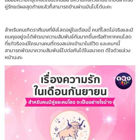
คู่รักแต่ผลสุดท้ายแล้วก็สามารถข้ามผ่านมันไปได้นะคะ
สำหรับคนเกิดราศีเมษที่ยังโสดอยู่ในเดือนนี้ คนที่โสดไม่จริงและมี
คนคุยอยู่จะได้พัฒนาความสัมพันธ์กันมากขึ้นหรือถ้าหากคนโสด
ที่แท้จริงจะมีใครบางคนที่ตรงสเปคเข้ามาในชีวิต และคนๆนี้
สามารถพัฒนาความสัมพันธ์ไปต่อกันได้ในอนาคต ดีใจด้วยล่วง
หน้านะคะ