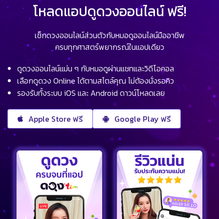
โหลดแอปดูดวงออนไลน์ ฟรี!
เช็กดวงออนไลน์ส่วนตัวกับหมอดูออนไลน์มืออาชีพ
ครบทุกศาสตร์พยากรณ์ในแอปเดียว
ดูดวงออนไลน์แม่น ๆ กับหมอดูผ่านแชทและวิดีโอคอล
เลือกดูดวง Online ได้ตามสไตล์คุณ ไม่ต้องนั่งรอคิว
รองรับทั้งระบบ iOS และ Android ดาวน์โหลดเลย
Apple Store ฟรี
Google Play ฟรี