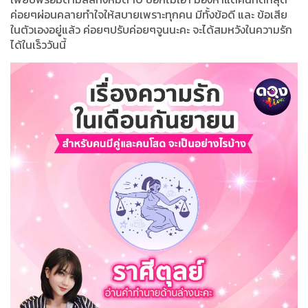
ค่อยๆผ่อนคลายทำใจให้สบายเพราะทุกคน มีทั้งข้อดี และ ข้อเสีย
ในตัวเองอยู่แล้ว ค่อยๆปรับค่อยๆจูนนะคะ จะได้สมหวังในความรัก
ได้ในเร็ววันนี้