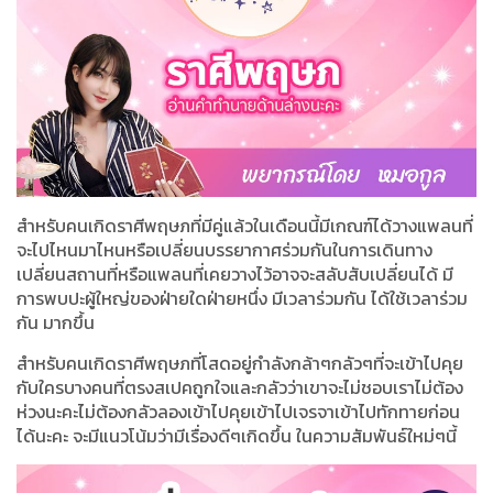
สำหรับคนเกิดราศีพฤษภที่มีคู่แล้วในเดือนนี้มีเกณฑ์ได้วางแพลนที่
จะไปไหนมาไหนหรือเปลี่ยนบรรยากาศร่วมกันในการเดินทาง
เปลี่ยนสถานที่หรือแพลนที่เคยวางไว้อาจจะสลับสับเปลี่ยนได้ มี
การพบปะผู้ใหญ่ของฝ่ายใดฝ่ายหนึ่ง มีเวลาร่วมกัน ได้ใช้เวลาร่วม
กัน มากขึ้น
สำหรับคนเกิดราศีพฤษภที่โสดอยู่กำลังกล้าๆกลัวๆที่จะเข้าไปคุย
กับใครบางคนที่ตรงสเปคถูกใจและกลัวว่าเขาจะไม่ชอบเราไม่ต้อง
ห่วงนะคะไม่ต้องกลัวลองเข้าไปคุยเข้าไปเจรจาเข้าไปทักทายก่อน
ได้นะคะ จะมีแนวโน้มว่ามีเรื่องดีๆเกิดขึ้น ในความสัมพันธ์ใหม่ๆนี้