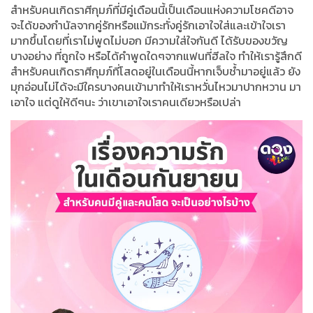
สำหรับคนเกิดราศีกุมภ์ที่มีคู่เดือนนี้เป็นเดือนแห่งความโชคดีอาจ
จะได้ของกำนัลจากคู่รักหรือแม้กระทั่งคู่รักเอาใจใส่และเข้าใจเรา
มากขึ้นโดยที่เราไม่พูดไม่บอก มีความใส่ใจกันดี ได้รับของขวัญ
บางอย่าง ที่ถูกใจ หรือได้คำพูดใดๆจากแฟนที่ฮีลใจ ทำให้เรารู้สึกดี
สำหรับคนเกิดราศีกุมภ์ที่โสดอยู่ในเดือนนี้หากเจ็บช้ำมาอยู่แล้ว ยัง
มุกอ่อนไม่ได้จะมีใครบางคนเข้ามาทำให้เราหวั่นไหวมาปากหวาน มา
เอาใจ แต่ดูให้ดีๆนะ ว่าเขาเอาใจเราคนเดียวหรือเปล่า