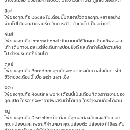
สิงห์
ไพ่ของคุณคือ Docile ในเดือนนี้ปัญหาชีวิตของคุณหลายอย่าง
ผ่านไปได้ค่อนข้างราบรื่น จัดการชีวิตตัวเองได้เป็นอย่างดี
กันย์
ไพ่ของคุณคือ International กันยายนนี้ชีวิตคุณมักจะชีพจรลง
เท้า เดินทางบ่อย แต่ยิ่งเดินทางบ่อยยิ่งดี และถ้ากำลังมีความคิด
ไป ต่างประเทศก็ย่อมได้
ตุลย์
ไพ่ของคุณคือ Boredom คุณมักจะหมดแรงบันดาลใจกับการใช้
ชีวิตช่วงเดือนนี้ เบื่อ เศร้า เหงา เซ็ง
พิจิก
ไพ่ของคุณคือ Routine work เดือนนี้เป็นเดือนที่ดวงการงานของ
คุณเปิด ใครอากจะหาอาชีพเสริมทำได้เลย ใครว่างงานก็จะได้งาน
ธนู
ไพ่ของคุณคือ Discipline ในเดือนนี้คุณจะต้องจัดแจงชีวิตของ
คุณหน่อยนะคะ เพราะที่ผ่านๆมา คุณปล่อยตัว ปล่อยใจ ให้อิสระกับ