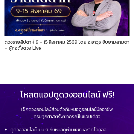
ดวงรายสัปดาห์ 9 – 15 สิงหาคม 2569 โดย อ.อาวุธ จับยามสามตา
– ผู้ก่อตั้งดวง Live
โหลดแอปดูดวงออนไลน์ ฟรี!
เช็กดวงออนไลน์ส่วนตัวกับหมอดูออนไลน์มืออาชีพ
ครบทุกศาสตร์พยากรณ์ในแอปเดียว
ดูดวงออนไลน์แม่น ๆ กับหมอดูผ่านแชทและวิดีโอคอล