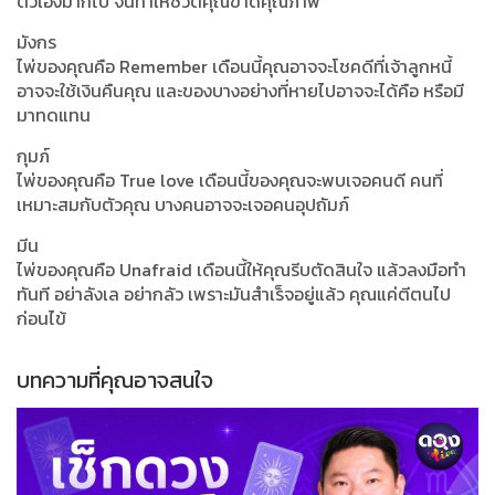
ตัวเองมากไป จนทำให้ชีวิตคุณขาดคุณภาพ
มังกร
ไพ่ของคุณคือ Remember เดือนนี้คุณอาจจะโชคดีที่เจ้าลูกหนี้
อาจจะใช้เงินคืนคุณ และของบางอย่างที่หายไปอาจจะได้คือ หรือมี
มาทดแทน
กุมภ์
ไพ่ของคุณคือ True love เดือนนี้ของคุณจะพบเจอคนดี คนที่
เหมาะสมกับตัวคุณ บางคนอาจจะเจอคนอุปถัมภ์
มีน
ไพ่ของคุณคือ Unafraid เดือนนี้ให้คุณรีบตัดสินใจ แล้วลงมือทำ
ทันที อย่าลังเล อย่ากลัว เพราะมันสำเร็จอยู่แล้ว คุณแค่ตีตนไป
ก่อนไข้
บทความที่คุณอาจสนใจ