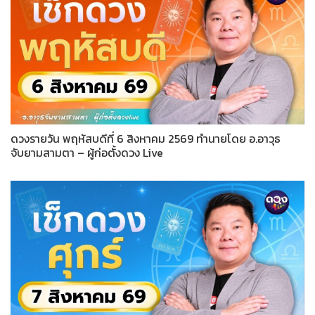
ดวงรายวัน พฤหัสบดีที่ 6 สิงหาคม 2569 ทำนายโดย อ.อาวุธ
จับยามสามตา – ผู้ก่อตั้งดวง Live