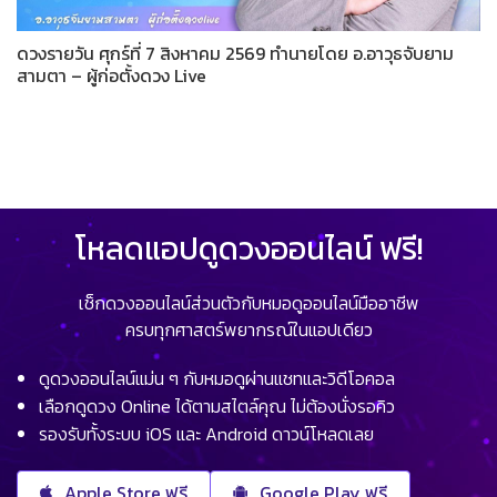
ดวงรายวัน ศุกร์ที่ 7 สิงหาคม 2569 ทำนายโดย อ.อาวุธจับยาม
สามตา – ผู้ก่อตั้งดวง Live
โหลดแอปดูดวงออนไลน์ ฟรี!
เช็กดวงออนไลน์ส่วนตัวกับหมอดูออนไลน์มืออาชีพ
ครบทุกศาสตร์พยากรณ์ในแอปเดียว
ดูดวงออนไลน์แม่น ๆ กับหมอดูผ่านแชทและวิดีโอคอล
เลือกดูดวง Online ได้ตามสไตล์คุณ ไม่ต้องนั่งรอคิว
รองรับทั้งระบบ iOS และ Android ดาวน์โหลดเลย
Apple Store ฟรี
Google Play ฟรี