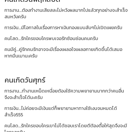
การงาน...ต้องทำงานเสียสละไม่หวังผลมากไปแล้วทุกอย่างจะสำเร็จ
สมหวังครับ
การเงิน...มีโอกาสในเรื่องการหาเงินทองแบบลับๆไม่เปิดเผยครับ
คนโสด...รักใครชอบใครพบเจอรักซ้อนซ่อนคนครับ
คนมีคู่...คู่รักคนรักอาจจะมีเรื่องเผลอใจเผลอกายเกิดขึ้นได้เสมอ
หากมึนเมานะครับ
คนเกิดวันศุกร์
การงาน...ทำงานเหน็ดเหนื่อยต้องใช้ความพยายามมากกว่าคนอื่น
จึงจะสำเร็จได้นะครับ
การเงิน...ไม่ค่อยจะมีเงินแต่ก็พยายามหาทางใช้เงนจนหมดได้
สำเร็จ555
คนโสด...รักใครชอบใครเขาไม่ได้ชอบเราโดยดีต้องตื้อให้สุดจึงจะมี
โอกาสครับ