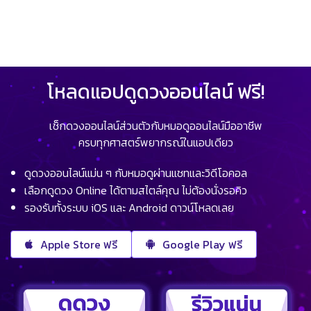
โหลดแอปดูดวงออนไลน์ ฟรี!
เช็กดวงออนไลน์ส่วนตัวกับหมอดูออนไลน์มืออาชีพ
ครบทุกศาสตร์พยากรณ์ในแอปเดียว
ดูดวงออนไลน์แม่น ๆ กับหมอดูผ่านแชทและวิดีโอคอล
เลือกดูดวง Online ได้ตามสไตล์คุณ ไม่ต้องนั่งรอคิว
รองรับทั้งระบบ iOS และ Android ดาวน์โหลดเลย
Apple Store ฟรี
Google Play ฟรี