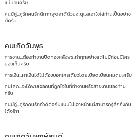
แน่นอนครับ
คนมีคู่...คู่รักคนรักดีหากพูดจาดีด้วยจะดูแลเอาใจใส่ท่านเป็นอย่าง
ดีครับ
คนเกิดวันพุธ
การงาน...ต้องทำงานปิดทองหลังพระทำทุกอย่างแต่ไม่มีค่อยมีใคร
มองเห็นครับ
การเงิน...หาเงินได้ไม่ต้องบอกใครเดียวโดยเบียดเบียนหมดนะครับ
คนโสด...จะได้พบเจอคนที่ถูกใจในที่ทำงานหรือสายงานของท่าน
ครับ
คนมีคู่...คู่รักคนรักทำดีต่อกันแบบไม่เอาหน้าแต่สามารถรู้สึกถึงกัน
ได้จร๊าา
คนเกิดวันพฤหัสบดี