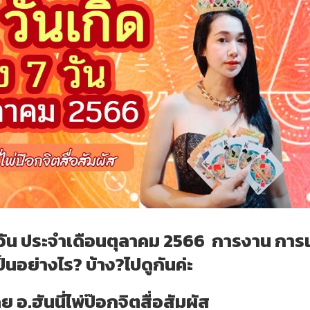
7 วัน ประจำเดือนตุลาคม 2566 การงาน การเ
็นอย่างไร? บ้าง?ไปดูกันค่ะ
อ.ฮันนี่ไพ่ป๊อกจิตสื่อสัมผัส