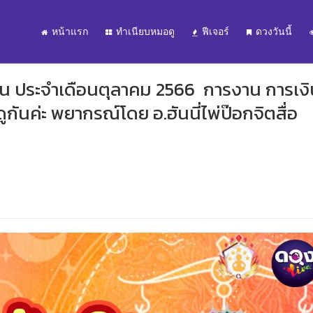
หน้าแรก
ทำเนียบหมอดู
ฟีเจอร์
ดวงวันนี้
 วัน ประจำเดือนตุลาคม 2566 การงาน การเง
กันค่ะ พยากรณ์โดย อ.ฮันนี่ไพ่ป๊อกจิตสื่อ