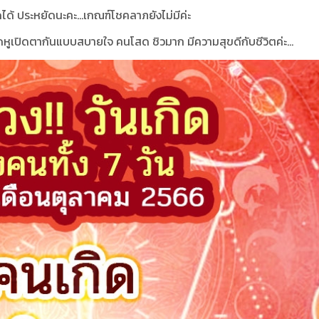
ดได้ ประหยัดนะคะ...เกณฑ์โชคลาภยังไม่มีค่ะ
ิดหูเปิดตากันแบบสบายใจ คนโสด ชิวมาก มีความสุขดีกับชีวิตค่ะ...