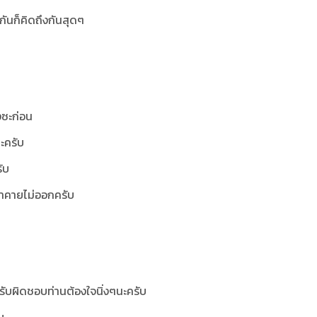
งกันก็คิดถึงกันสุดๆ
งซะก่อน
่ะครับ
ับ
เข้าคายไม่ออกครับ
มรับผิดชอบท่านต้องใจนิ่งๆนะครับ