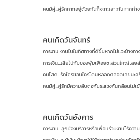
คนมีคู่...คู่รักหากอยู่ด้วยกันก็จะทะเลาะกันหากห่า
คนเกิดวันจันทร์
การงาน..งานไปในทิศทางที่ดีขึ้นหากไม่แวะข้างทา
การเงิน...เสียไปกับของฟุ่มเฟือยซะส่วนใหญ่เลยล
คนโสด...รักใครชอบใครโดนหลอกตลอดเลยนะคร
คนมีคู่...คู่รักมีความลับต่อกันระแวงกันกลือนไม่
คนเกิดวันอังคาร
การงาน...ลูกน้องบริวารหรือเพื่อนร่วมงานไร้ควา