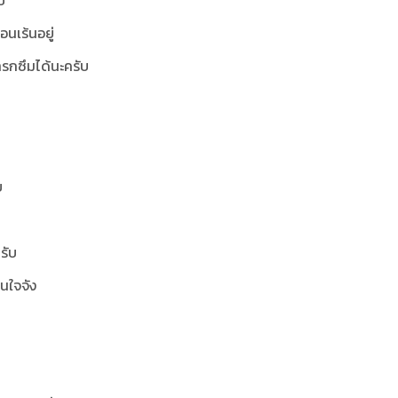
บ
อนเร้นอยู่
เทรกซึมได้นะครับ
บ
รับ
อนใจจัง