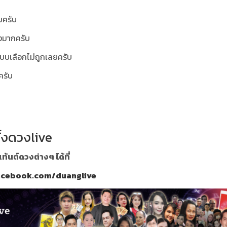
มครับ
างมากครับ
กแบบเลือกไม่ถูกเลยครับ
ะครับ
ั้งดวงlive
นต์ดวงต่างๆ ได้ที่
acebook.com/duanglive