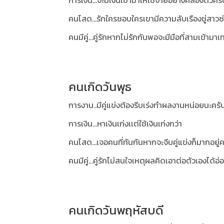
การเงิน...จะมีเงินเข้ามาให้ใช้จ่ายอย่างคล่องตัวครั
คนโสด...รักใครชอบใครเขามีความลับเรืองชู่สาวซ่
คนมีคู่...คู่รักหากไม่รักกันพอจะมีมือที่สามเข้ามา
คนเกิดวันพุธ
การงาน..มีคู่แข่งต้องรีบเร่งทำผลงานหน่อยนะครั
การเงิน...หาเงินเก่งเเต่ใช้เงินเก่งกว่า
คนโสด...เจอคนที่ทันกันหากจะจีบคู่แข่งก็มากอยู่ค
คนมีคู่...คู่รักไม่สนใจเหตุผลคิดเอาต่อตัวเองได้อ่
คนเกิดวันพฤหัสบดี