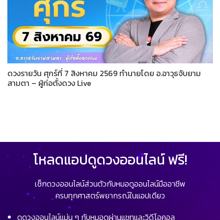
ดวงรายวัน ศุกร์ที่ 7 สิงหาคม 2569 ทำนายโดย อ.อาวุธจับยาม
สามตา – ผู้ก่อตั้งดวง Live
โหลดแอปดูดวงออนไลน์ ฟรี!
เช็กดวงออนไลน์ส่วนตัวกับหมอดูออนไลน์มืออาชีพ
ครบทุกศาสตร์พยากรณ์ในแอปเดียว
ดูดวงออนไลน์แม่น ๆ กับหมอดูผ่านแชทและวิดีโอคอล