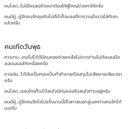
คนโสด...ไม่มีใครสนถ้าเหงาต้องให้ผู้ใหญ่ช่วยหาให้ครับ
คนมีคู่...คู่รักคนรักคุยกันไม่กี่คำก็จบลงที่การวางอำนาจใส่กันซะ
แล้วครับ
คนเกิดวันพุธ
การงาน...งานไปได้ดีมีคนคอยช่วยเหลือไม่ขาดท่านไม่ต้องลงมือ
ลงแรงเองให้เหนื่อยครับ
การเงิน...ได้เงินเป็นกอบเป็นกำค้าขายดีลงทุนไม่เสียหายเสียเวลา
ครับ
คนโสด...ชอบใครก็จะได้สมใจมีคนแข่งกันสนใจท่านอยู่ครับ
คนมีคู่...คู่รักคนรักใจไม่แข็งงานนี้มีโอกาสนอกลู่นอกทางคนรักได้
นะครับ