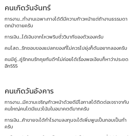
คนเกิดวันจันทร์
การงาน...ทำงานเฉพาะทางได้ดีมีความก้าวหน้าแต่ถ้างานธรรมดา
ตกม้าตายครับ
การเงิน...ได้เงินจากไหวพริบชั่ววินาทีของตัวเองครับ
คนโสด...รักชอบของแปลกของที่ไม่ควรไปยุ่งก็ดันอยากลองครับ
คนมีคู่...คู่รักคนรักคุยกันดีๆไม่ค่อยได้เรื่องพอเงียบก็หาว่าประชด
อีก555
คนเกิดวันอังคาร
การงาน...มีความเจริญก้าวหน้าด้วยดีมีโอกาสได้ติดต่อเจราจากับ
คนใหญ่คนโตมีแนวโน้มในอนาคตดีมากครับ
การเงิน...ค้าขายจะได้กำไรงามลงทุนจะได้เพิ่มพูนเป็นกอบเป็นกำ
ครับ