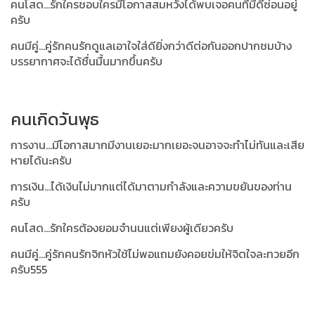
คนโสด...รักใครชอบใครมีโอกาสสมหวังได้พบเจอคนที่มีดีซ่อนอยู่
ครับ
คนมีคู่...คู่รักคนรักดูแลเอาใจใส่ดียิ่งกว่าดีต่อกันออกปากชมบ้าง
บรรยากาศจะได้ชื่นมื้นมากขึ้นครับ
คนเกิดวันพุธ
การงาน...มีโอกาสมากมีงานเยอะมากเยอะจนอาจจะทำไม่ทันและเสีย
หายได้นะครับ
การเงิน...ได้เงินไม่มากแต่ได้มาตามกำลังและความขยันของท่าน
ครับ
คนโสด...รักใครต้องยอมจำนนแต่เพียงผู้เดียวครับ
คนมีคู่...คู่รักคนรักจิกหัวใช้ไม่พอแถมยังคอยข่มให้จิตใจละทวยอีก
ครับ555