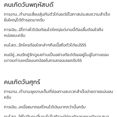
คนเกิดวันพฤหัสบดี
การงาน...ทำงานเสี่ยงลุ้นกันตัวโก่งแต่มีโอกาสประสบความสำเร็จ
ยิ่งใหญ่ได้ถ้ารอดมาครับ
การเงิน...มีโกาสได้เงินก้อนโตใหญ่แต่งานนี้ต้องลึ้นต้องใจถึง
หน่อยนะครับ
คนโสด...รักใครต้องใจกล้าๆถึงเนื้อถึงตัวได้แน่555
คนมีคู่...คนรักคู่รักดูแลท่านเป็นอย่างดีแต่ต้องอยู่ในลู่ในทางของ
เขาจนท่านเหมือนนกน้อยในกรงทองเลยครับ55
คนเกิดวันศุกร์
การงาน...ทำงานลุยงานเต็มที่ช่องทางสะดวกสำเร็จง่ายดายแน่นอน
ครับ
การเงิน...เหนื่อยมากแค่ไหนได้เงินมากกว่านั้นครับ
คนโสด...ให้ไปจีบคนอื่นคงไม่ไปถ้าจะมีคู่คงต้องรอคนเข้ามาเสนอ