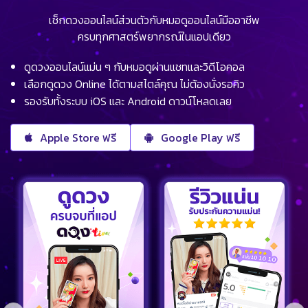
เช็กดวงออนไลน์ส่วนตัวกับหมอดูออนไลน์มืออาชีพ
ครบทุกศาสตร์พยากรณ์ในแอปเดียว
ดูดวงออนไลน์แม่น ๆ กับหมอดูผ่านแชทและวิดีโอคอล
เลือกดูดวง Online ได้ตามสไตล์คุณ ไม่ต้องนั่งรอคิว
รองรับทั้งระบบ iOS และ Android ดาวน์โหลดเลย
Apple Store ฟรี
Google Play ฟรี