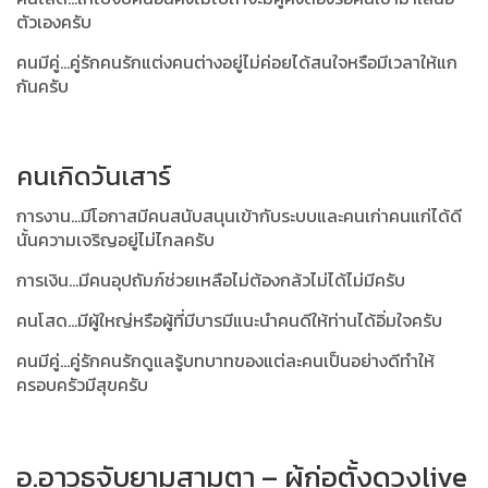
ตัวเองครับ
คนมีคู่...คู่รักคนรักแต่งคนต่างอยู่ไม่ค่อยได้สนใจหรือมีเวลาให้แก
กันครับ
คนเกิดวันเสาร์
การงาน...มีโอกาสมีคนสนับสนุนเข้ากับระบบและคนเก่าคนแก่ได้ดี
นั้นความเจริญอยู่ไม่ไกลครับ
การเงิน...มีคนอุปถัมภ์ช่วยเหลือไม่ต้องกล้วไม่ได้ไม่มีครับ
คนโสด...มีผู้ใหญ่หรือผู้ที่มีบารมีแนะนำคนดีให้ท่านได้อิ่มใจครับ
คนมีคู่...คู่รักคนรักดูแลรู้บทบาทของแต่ละคนเป็นอย่างดีทำให้
ครอบครัวมีสุขครับ
อ.อาวุธจับยามสามตา – ผู้ก่อตั้งดวงlive