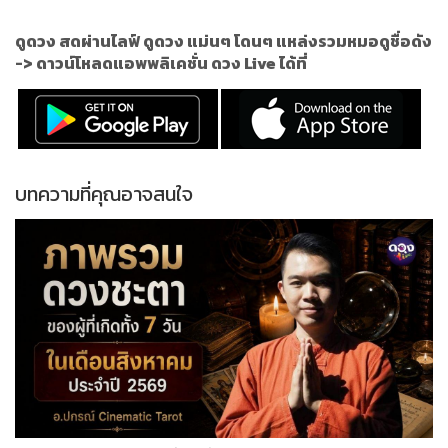
ดูดวง สดผ่านไลฟ์ ดูดวง แม่นๆ โดนๆ แหล่งรวมหมอดูชื่อดัง
->
ดาวน์โหลดแอพพลิเคชั่น ดวง Live ได้ที่
บทความที่คุณอาจสนใจ