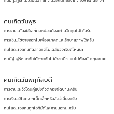
คนมีคู่...คู่รักไม่ได้มีโอกาสที่ดีด้วยกันต้องจากต้องห่างกันยาวๆ
คนเกิดวันพุธ
การงาน...ต้องใช้เล่ห์กลหน่อยถึงจะผ่านวิกฤตไปได้ครับ
การเงิน...ใช้จ่ายออกไปเพื่ออนาคตและรักษาสภาพไว้ครับ
คนโสด...เจอคนที่ฉลาดแต่ไม่เฉลียวจะจีบดีไหมนะ
คนมีคู่...คู่รักเอากันให้ตายกันไปข้างหนึ่งแบบไม่ต้องมีเหตุผลเลย
คนเกิดวันพฤหัสบดี
การงาน..ระวังโดนคู่แข่งตัวดีคอยขัดขานะครับ
การเงิน...มีโชคจากเด็กเล็กหรือสัตว์เลี้ยงครับ
คนโสด...เจอคนถูกใจที่มีดีเเค่ภายนอกนะครับ