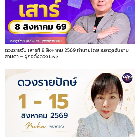
ดวงรายวัน เสาร์ที่ 8 สิงหาคม 2569 ทำนายโดย อ.อาวุธจับยาม
สามตา – ผู้ก่อตั้งดวง Live