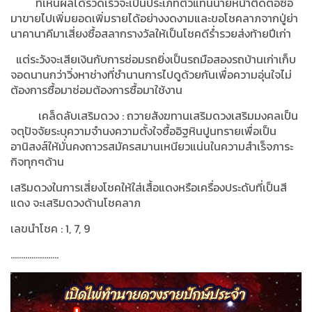
ที่เห็นผลได้รวดเร็วจะเป็นประเภทตัวแทนนายหน้าติดต่อซื้อ
มาขายไปเพิ่มยอดเพิ่มรายได้อย่างงดงามและขอโชคลาภจากปู่ย่า
นาคานาคีมาเสี่ยงซื้อสลากรางวัลให้เป็นโชคดีร่ำรวยส่งท้ายปีเก่า
แต่ระวังจะเสียเงินกับการซ่อมรถยิ่งเป็นรถมือสองรถบ้านเก่าเก็บ
จอดนานกว่าวิ่งหาช่างที่ชำนานการไปดูด้วยกันเพื่อความอุ่นใจไม่
ต้องการซื้อมาซ่อมต้องการซื้อมาใช้งาน
เคล็ดลับเสริมดวง
:
ถวายสังฆทานเสริมดวงเสริมมงคลเป็น
จตุปัจจัยระบุความจำนงความตั้งใจซื้ออิฐหินปูนทรายเพื่อเป็น
อานิสงส์ให้มั่นคงถาวรสมัครสมานเหนียวแน่นในความสำเร็จภาระ
กิจทุกๆด้าน
เสริมดวงในการเสี่ยงโชคให้ใส่เสื้อแดงหรือเครื่องประดับที่เป็นสี
แดง จะเสริมดวงด้านโชคลาภ
เลขนำโชค
: 1, 7, 9
.......................