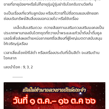
ขายที่อายุน้อยๆหรือไม่ก็อายุรุ่นปู่รุ่นย่ารับโชครับรางวัลกัน
จะเป็นเรื่องเกี่ยวกับลูกน้อง หรือบริวารที่ไม่ซื่อตรงแอบยักยอก
ซ่อนเร้นทรัพย์สินสิ่งของฉกฉวยไป หรือใช้เครื่อง
เคล็ดลับเสริมดวง
:
ถวายสังฆทานเสริมดวงเสริมมงคลเป็น
ประเภทพานทองขันโตกชุดกี่ถวายน้ำพระและแก้วน้ำถังน้ำดื่มคูล
เลอร์เพื่อส่งผลตำแหน่งลาภยศชื่อเสียงที่ผู้ใหญ่เมตตาสนับสนุน
ให้เจริญรุ่งเรือง
เวลาเสี่ยงโชคให้ใส่ดำ หรือเครื่องประดับที่เป็นสีดำ จะเสริมด้าน
โชคลาภ
เลขนำโชค
: 9, 3, 2
..............