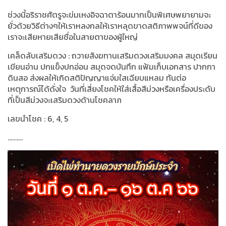
ช่วงนี้อริราชศัตรูจะข่มเหงอิจฉาตาร้อนมากเป็นพิเศษพยายามจะ
ยั่วด้วยวิธีต่างๆให้เราหลงกลให้เราหลุดขาดสติภาพพจน์ที่ดีของ
เราจะเสียหายเสียชื่อในสายตาของผู้ใหญ่
เคล็ดลับเสริมดวง
:
ถวายสังฆทานเสริมดวงเสริมมงคล สมุดเรียน
เขียนอ่าน ปกแข็งปกอ่อน สมุดจดบันทึก แฟ้มเก็บเอกสาร ปากกา
ดินสอ ส่งผลให้เกิดสติปัญญาแจ่มใสเฉียบแหลม ทันต่อ
เหตุการณ์ได้ดั่งใจ
วันที่เสี่ยงโชคให้ใส่เสื้อสีม่วงหรือเครื่องประดับ
ที่เป็นสีม่วงจะเสริมดวงด้านโชคลาภ
เลขนำโชค
: 6, 4, 5
..........