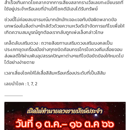
สำเร็จเกินคาดโชคลาภจากการเสี่ยงสลากรางวัลเลขทะเบียนรถที่
ใช้อยู่ประจำหรือเลขที่บ้านให้โชคดีมีเฮงได้รับทรัพย์
ช่วงนี้ไม่ค่อยสบอารมณ์มากนักมักเจอะเจอกับข้อผิดพลาดข้อ
บกพร่องในสิ่งต่างๆใกล้ตัวด้วยความหวังดีเข้าจัดการแก้ไขเพื่อให้
เกิดความสมบูรณ์ถูกต้องเรากลับถูกเพ่งเล็งกล่าวโทษ
เคล็ดลับเสริมดวง
:
ถวายสังฆทานเสริมดวงเสริมมงคลเป็น
ประเภทชุดเครื่องมือช่างทุกชนิดค้อนกรรไกรไขควงคีมเลื่อยจอบ
ส่งผลดีให้ผ่านพ้นอุปสรรคปัญหาต่างๆแก้ไขข้อขัดข้องให้หมดไป
ได้อย่างง่ายดาย
เวลาเสี่ยงโชคให้ใส่เสื้อสีส้มหรือเครื่องประดับที่เป็นสีส้ม
เลขนำโชค
: 1, 7, 2
.....................