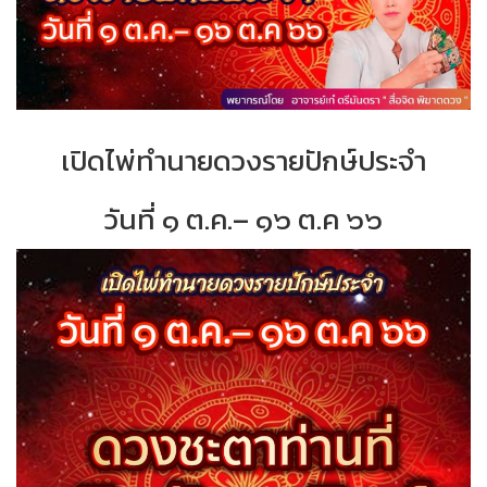
เปิดไพ่ทำนายดวงรายปักษ์ประจำ
วันที่ ๑ ต
.
ค
.–
๑๖ ต
.
ค ๖๖