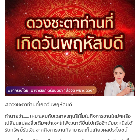
#
ดวงชะตาท่านที่เกิดวันพฤหัสบดี
ทำนายว่า
......
เหมาะสมกับเวลาลงทุนริเริ่มในกิจการงานใหม่ๆหรือ
เปลี่ยนแปลงสิ่งเดิมๆจำเจๆให้พัฒนาดีขึ้นไปหรืออีกนัยยะหนึ่งได้
รับทรัพย์รับเงินจากกิจการงานที่สามารถเก็บเกี่ยวผลประโยชน์