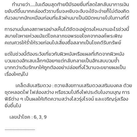
ทำนายว่า
......
ในเดือนสุดท้ายปีมีรอยยิ้มที่สดใสกลับมาการเงิน
ขยับดีขึ้นมากคล่องตัวราบรื่นจะหยิบจะจับจะใช้จะจ่ายก็ไม่ต้องคิด
กังวลมากนักเหมือนก่อนที่แล้วผ่านมาเป็นนิมิตหมายไปในทางที่ดี
การงานมั่นคงสถาพรอย่างเห็นได้ชัดจะอยู่ตรงไหนงานอะไรช่วงนี้
สบายใจหายห่วงแม้แต่โชคลาภขอพรขอโชคจากองค์พระพิฌ
คเณศวรให้ร่ำให้รวยก่อนไปเสี่ยงซื้อสลากเป็นโชคดีรับทรัพย์
แต่ในช่วงนี้ต้องระวังเกี่ยวกับผิวหนังหรือแผลที่เกิดจากผิวหนัง
บวมแดงอักเสบเล็กๆน้อยๆแต่กลับกลายเป็นอักเสบบวมช้ำ
มากกว่าเดิมรักษาให้ถูกต้องอย่าปล่อยทิ้งไว้นานจะขยายผลเป็น
เรื่องใหญ่ไป
เคล็ดลับเสริมดวง
:
ถวายสังฆทานเสริมดวงเสริมมงคล ด้วย
ชุดหลอดไฟ ไฟส่องสว่าง หรือรวมไปถึงไฟประดับในงานบุญ การ
พิธีต่าง ๆ เป็นผลให้เกิดความสว่างไสวรุ่งโรจน์ และเจริญรุ่งเรือง
ยิ่งขึ้นไป
เลขนำโชค
: 6, 3, 9
.................................