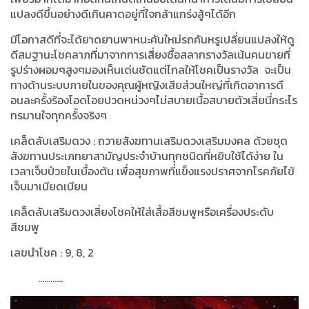
แปลงดีขึ้นอย่างดีเกินคาดอยู่ที่ใจกล้าแกร่งสู้ๆได้อีก
มีโอกาสดีที่จะได้ยาดยานพาหนะคันใหม่รถคันหรูเปลี่ยนแปลงให้ดู
ดีสมฐานะโชคลาภที่มาจากการเสี่ยงซื้อสลากรางวัลเน้นคนขายที่
รูปร่างผอมๆสูงๆมองเห็นเด่นชัดแต่ไกลให้โชคเป็นรางวัล
จะเป็น
ทางด้านระบบภายในของคุณผู้หญิงเสียส่วนใหญ่ที่เกิดอาการดื
อนละครั้งร้องโอดโอยปวดหน่วงๆไม่สบายเนื้อสบายตัวเสี่ยนี่กระไร
ทรมานใจทุกครั้งจริงๆ
เคล็ดลับเสริมดวง
:
ถวายสังฆทานเสริมดวงเสริมมงคล ด้วยชุด
สังฆทานประเภทยาสามัญประจำบ้านทุกชนิดที่หยิบใช้ได้ง่าย ใน
เวลาเจ็บป่วยในเบื้องต้น เพื่อสุขภาพที่แข็งแรงปราศจากโรคภัยไข้
เจ็บมาเบียดเบียน
เคล็ดลับเสริมดวงเสี่ยงโชคให้ใส่เสื้อสีชมพูหรือเครื่องประดับ
สีชมพู
เลขนำโชค
: 9, 8, 2
............