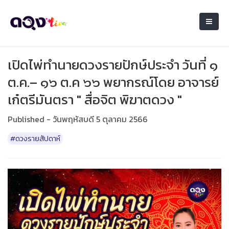
เปิดไพ่ทำนายดวงรายปักษ์ประจำ วันที่ ๑
ต.ค.– ๑๖ ต.ค ๖๖ พยากรณ์โดย อาจารย์
เก๋ตรีมันตรา " สื่อจิต พิฆาตดวง "
Published - วันพฤหัสบดี 5 ตุลาคม 2566
#ดวงรายสัปดาห์