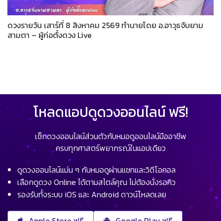
ดวงรายวัน เสาร์ที่ 8 สิงหาคม 2569 ทำนายโดย อ.อาวุธจับยาม
สามตา – ผู้ก่อตั้งดวง Live
โหลดแอปดูดวงออนไลน์ ฟรี!
เช็กดวงออนไลน์ส่วนตัวกับหมอดูออนไลน์มืออาชีพ
ครบทุกศาสตร์พยากรณ์ในแอปเดียว
ดูดวงออนไลน์แม่น ๆ กับหมอดูผ่านแชทและวิดีโอคอล
เลือกดูดวง Online ได้ตามสไตล์คุณ ไม่ต้องนั่งรอคิว
รองรับทั้งระบบ iOS และ Android ดาวน์โหลดเลย
Apple Store ฟรี
Google Play ฟรี