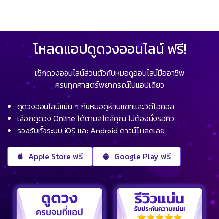
โหลดแอปดูดวงออนไลน์ ฟรี!
เช็กดวงออนไลน์ส่วนตัวกับหมอดูออนไลน์มืออาชีพ
ครบทุกศาสตร์พยากรณ์ในแอปเดียว
ดูดวงออนไลน์แม่น ๆ กับหมอดูผ่านแชทและวิดีโอคอล
เลือกดูดวง Online ได้ตามสไตล์คุณ ไม่ต้องนั่งรอคิว
รองรับทั้งระบบ iOS และ Android ดาวน์โหลดเลย
Apple Store ฟรี
Google Play ฟรี