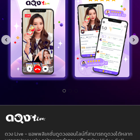
ดวง Live - แอพพลิเคชั่นดูดวงออนไลน์ที่สามารถดูดวงได้หลาก