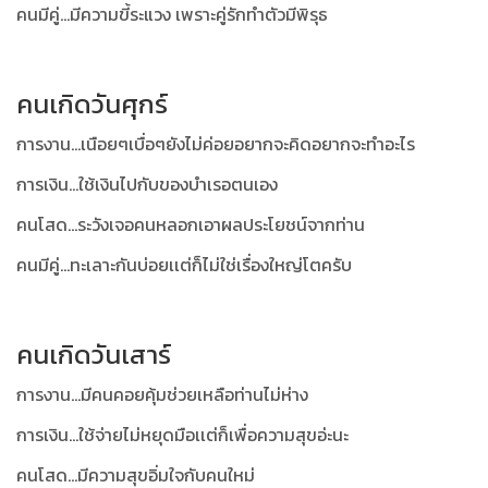
คนมีคู่...มีความขี้ระแวง เพราะคู่รักทำตัวมีพิรุธ
คนเกิดวันศุกร์
การงาน...เนือยๆเบื่อๆยังไม่ค่อยอยากจะคิดอยากจะทำอะไร
การเงิน...ใช้เงินไปกับของบำเรอตนเอง
คนโสด...ระวังเจอคนหลอกเอาผลประโยชน์จากท่าน
คนมีคู่...ทะเลาะกันบ่อยเเต่ก็ไม่ใช่เรื่องใหญ่โตครับ
คนเกิดวันเสาร์
การงาน...มีคนคอยคุ้มช่วยเหลือท่านไม่ห่าง
การเงิน...ใช้จ่ายไม่หยุดมือเเต่ก็เพื่อความสุขอ่ะนะ
คนโสด...มีความสุขอิ่มใจกับคนใหม่