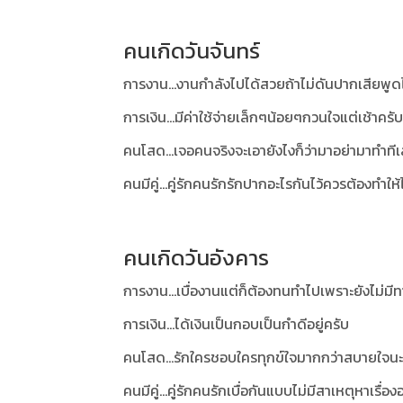
คนเกิดวันจันทร์
การงาน...งานกำลังไปได้สวยถ้าไม่ดันปากเสียพูด
การเงิน...มีค่าใช้จ่ายเล็กๆน้อยๆกวนใจแต่เช้าครับ
คนโสด...เจอคนจริงจะเอายังไงก็ว่ามาอย่ามาทำทีเ
คนมีคู่...คู่รักคนรักรักปากอะไรกันไว้ควรต้องทำให้
คนเกิดวันอังคาร
การงาน...เบื่องานแต่ก็ต้องทนทำไปเพราะยังไม่มีทาง
การเงิน...ได้เงินเป็นกอบเป็นกำดีอยู่ครับ
คนโสด...รักใครชอบใครทุกข์ใจมากกว่าสบายใจนะ
คนมีคู่...คู่รักคนรักเบื่อกันแบบไม่มีสาเหตุหาเรื่