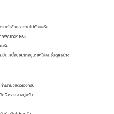
มีอารมณ์เฉือยชาตามไปด้วยครับ
อยากพักยาวๆอะนะ
ะครับ
พราะมันเหนื่อยอยากอยู่เฉยๆให้คนอื่นดูแลบ้าง
เท่าเราช่วยตัวเองครับ
งนิดรับรองเอาอยู่ครับ
รักร้าวลึกได้นะครับ