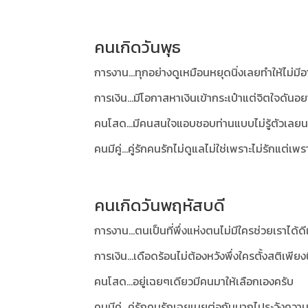
คนเกิดวันพุธ
การงาน...ทุกอย่างดูเหมือนหยุดนิ่งเลยทำให้ไม่
การเงิน...มีโอกาสหาเงินเข้ากระเป๋าแต่จิตใจดัน
คนโสด...มีคนสนใจแอบชอบท่านแบบไม่รู้ตัวเลยน
คนมีคู่...คู่รักคนรักไม่ดูแลไม่ใช่เพราะไม่รักแต่เ
คนเกิดวันพฤหัสบดี
การงาน...ตนเป็นที่พึ่งแห่งตนไม่มีใครช่วยเราได้ดี
การเงิน...เดือดร้อนไม่ต้องหวังพึ่งใครตั้งสติเพีย
คนโสด...อยู่เฉยๆเดียวมีคนมาให้เลือกเองครับ
คนมีคู่...คู่รักคนรักเฉยเมยต่อกันมากไประวังความ