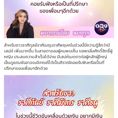
สำหรับชาวราศีตุลย์ราศีเมถุนราศีพฤษภในช่วงนี้มีความรู้สึกว่ามี
เสน่ห์ เพิ่มมากขึ้น ในสายตาของผู้คนพบเห็น ขอพรสิ่งศักดิ์สิทธิ์ผู้
หญิง ประสบความสำเร็จได้ง่าย มีเสน่ห์เมตตาต่อผู้หลักผู้ใหญ่
เอ็นดูแถมยังอาจจะมีเกณฑ์ได้เป็นศิราณีคอยรับฟังหรือเป็นที่
ปรึกษาของเพื่อนๆอีกด้วย