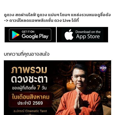
ดูดวง สดผ่านไลฟ์ ดูดวง แม่นๆ โดนๆ แหล่งรวมหมอดูชื่อดัง
->
ดาวน์โหลดแอพพลิเคชั่น ดวง Live ได้ที่
บทความที่คุณอาจสนใจ