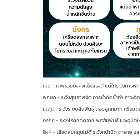
เมษ - ภาพรวมยังคงแข็งแรงดี แต่ให้ระวังการพั
พฤษภ - ระวังสุขภาพจิต การย้ำคิดย้ำทำ ภาวะจิ
เมถุน - ระวังระบบสืบพันธุ์ ต่อมลูกหมาก หรือมดล
กรกฏ - ระวังโรคที่ติดจากเพศสัมพันธ์ และอุบัต
สิงห์ - เลือดลมหมุนไม่ดี ระวังหน้ามืด ตาลาย แล