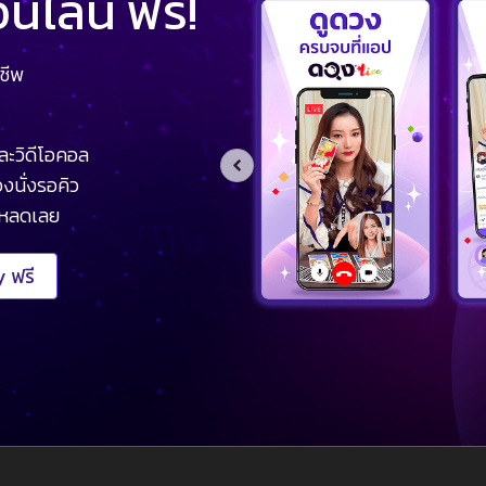
ไลน์ ฟรี!
ชีพ
ละวิดีโอคอล
งนั่งรอคิว
โหลดเลย
 ฟรี