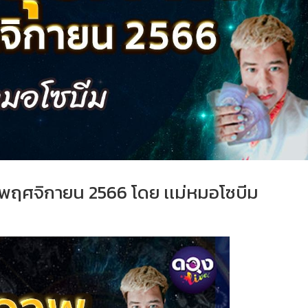
พฤศจิกายน 2566 โดย เเม่หมอโซบีม