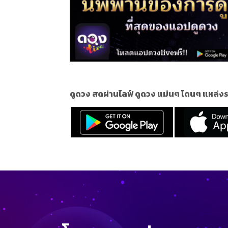
ดูดวง สดผ่านไลฟ์ ดูดวง แม่นๆ โดนๆ แหล่งร