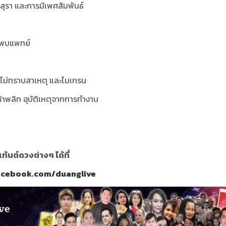
่มสุรา และการมีเพศสัมพันธ์
วรพบแพทย์
ะไม่ทราบสาเหตุ และไมเกรน
เท้าพลิก อุบัติเหตุจากการทำงาน
นต์ดวงต่างๆ ได้ที่
acebook.com/duanglive