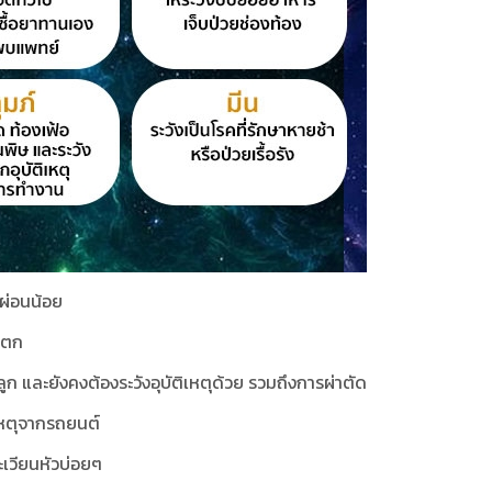
กผ่อนน้อย
ตตก
ูก และยังคงต้องระวังอุบัติเหตุด้วย รวมถึงการผ่าตัด
ิเหตุจากรถยนต์
ะเวียนหัวบ่อยๆ