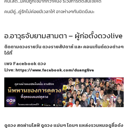
คนโสด...มีคนถูกใจมากกว่าหนึ่ง ระวังการตัดสินใจให้ดี
คนมีคู่...คู่รักไม่ค่อยมีเวลาให้ อาจห่างๆกันนิดนึงนะ
อ.อาวุธจับยามสามตา – ผู้ก่อตั้งดวงlive
ติดตามดวงรายวัน ดวงรายสัปดาห์ และ คอนเท้นต์ดวงต่างๆ
ได้ที่
เพจ Facebook ดวง
Live:
https://www.facebook.com/duanglive
ดูดวง สดผ่านไลฟ์ ดูดวง แม่นๆ โดนๆ แหล่งรวมหมอดูชื่อดัง