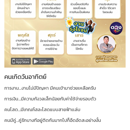
คนเกิดวันอาทิตย์
การงาน...งานไม่มีปัญหา มีคนเข้ามาช่วยเหลือครับ
การเงิน...มีความกังวลเล็กน้อยกับค่าใช้จ่ายรอบตัว
คนโสด...มีเกณฑ์สละโสดแบบสายฟ้าเเล่บ
คนมีคู่...คู่รักบางทีอยู่ติดกันมากไปก็อึดอัดสะอย่างงั้น