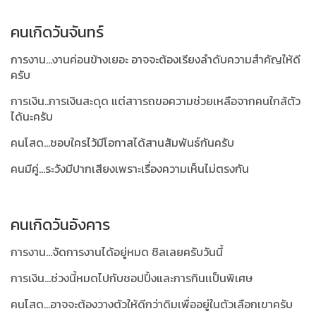
คนเกิดวันจันทร์
การงาน...งานค่อนข้างเยอะ อาจจะต้องเรียงลำดับความสำคัญให้ดี
ครับ
การเงิน..การเงินสะดุด แต่สาารถขอความช่วยเหลือจากคนใกล้ตัว
ได้นะครับ
คนโสด...ชอบใครไว้มีโอกาสได้สานสัมพันธ์กันครับ
คนมีคู่...ระวังมีปากเสียงเพราะเรื่องความเห็นไม่ตรงกัน
คนเกิดวันอังคาร
การงาน...จัดการงานได้อยู่หมด ชิลเลยครับวันนี้
การเงิน...ช่วงนี้หมดไปกับชอปปิ้งและการกินเเป็นพิเศษ
คนโสด...อาจจะต้องวางตัวให้ดีกว่าดิมเพื่ออยู่ในตัวเลือกเขาครับ