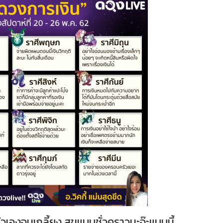
ัวเองจนเกลี้ยง สุขแบบชั่วคราวนะจ๊ะแบบนี้