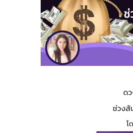
ดว
ช่วงสั
โด