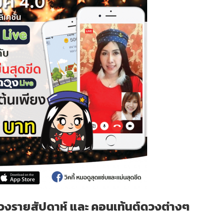
งรายสัปดาห์ และ คอนเท้นต์ดวงต่างๆ