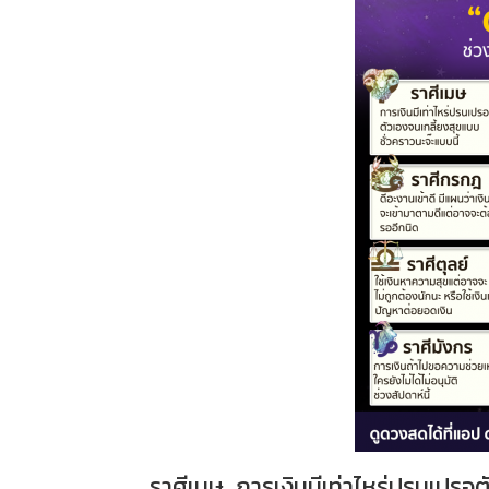
ราศีเมษ...การเงินมีเท่าไหร่ปรนเปรอต