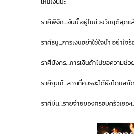
เห็นเงินนะ
ราศีพิจิก...อันนี้ อยู่ในช่วงวิกฤติสุด
ราศีธนู...การเงินอย่าใช้ใจนำ อย่าใจ
ราศึมังกร...การเงินถ้าไปขอความช่วยเห
ราศีกุมภ์...ลาภที่ควรจะได้ยังโดนสกัด
ราศีมีน...รายจ่ายของครอบครัวเยอะม