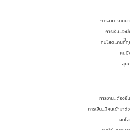
การงาน...งานม
การเงิน...จะ
คนโสด...คนที่ี
คนมีค
สุขภ
การงาน...ต้องยื่
การเงิน...มีคนเข้ามา
คนโสด