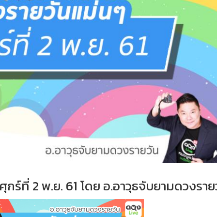
ุกร์ที่ 2 พ.ย. 61 โดย อ.อาวุธจับยามดวงราย