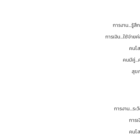
การงาน...รู้ส
การเงิน...ใช้จ่า
คนโสด
คนมีคู่.
สุขภ
การงาน...ระวั
การเง
คนโส