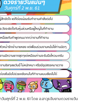
วันศุกร์ที่ 2 พ.ย. 61 โดย อ.อาวุธจับยามดวงรายวัน