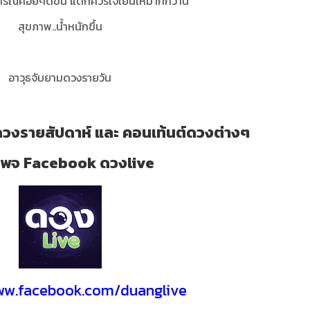
ารณ์ค่อยๆดีขึ้น แต่ก็ควรใจเย็นให้มากกว่านี้
สุขภาพ..น้ำหนักขึ้น
อาวุธจับยามดวงรายวัน
วงรายสัปดาห์ และ คอนเท้นต์ดวงต่างๆ
ี่ เพจ Facebook ดวงlive
www.facebook.com/duanglive