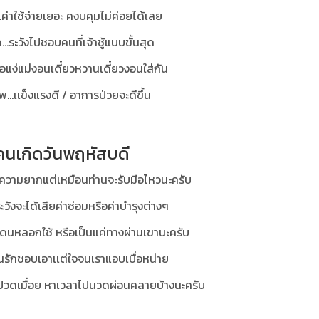
..ค่าใช้จ่ายเยอะ คงบคุมไม่ค่อยได้เลย
..ระวังไปชอบคนที่เจ้าชู้แบบขั้นสุด
.พ่อแง่แม่งอนเดี๋ยวหวานเดี๋ยวงอนใส่กัน
...เเข็งแรงดี / อาการป่วยจะดีขึ้น
คนเกิดวันพฤหัสบดี
ีความยากแต่เหมือนท่านจะรับมือไหวนะครับ
ระวังจะได้เสียค่าซ่อมหรือค่าบำรุงต่างๆ
โดนหลอกใช้ หรือเป็นแค่ทางผ่านเขานะครับ
.คนรักชอบเอาเเต่ใจจนเราแอบเบื่อหน่าย
 ปวดเมื่อย หาเวลาไปนวดผ่อนคลายบ้างนะครับ