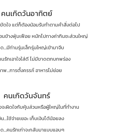
คนเกิดวันอาทิตย์
ึกขัดใจ แต่ก็ต้องน้อมรับทำตามคำสั่งต่อไป
ยค่อนข้างฟุ่มเฟือย หนักไปทางค่ากินซะส่วนใหญ่
...มีท่านรุ่นเล็กรุ่นใหญ่เข้ามาจีบ
..คนรักเอาใจใส่ดี ไม่มีขาดตกบกพร่อง
าพ...การตั้งครรภ์ อาหารไม่ย่อย
คนเกิดวันจันทร์
งจะผิดใจกับหุ้นส่วนหรือผู้ใหญ่ในที่ทำงาน
ิน...ใช้จ่ายเยอะ เก็บเงินได้น้อยลง
ด...คนรักเก่าจะกลับมาแบบแอบๆ