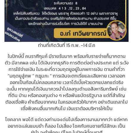
ท่านที่เกิดวันที่ 15 ก.พ. -14 มี.ค
ในปักษ์นี้ คนราศีกุมภ์ มีรายรับมาก พร้อมกับรายจ่ายก็มากตาม
ตัว มีลาภผล เช่น ได้เงินจากธุรกิจ การติดต่อต่างประเทศ แต่ ระวัง
การใช้จ่ายเงิน ในระยะที่ดาวมฤตยูอยู่ในภพการเงิน ตามคำที่วา
“มฤตยูสู่ภพ “ กฎุมภะ “ การเงินจะตกเรี่ยและเสียหาย เวลาออก
ออกเป็นก้อนไม่คลอนคลาย เวลาได้เบี้ยหัวแตกแปลกแต่จริง
ฉะนั้น หากคุณได้เงินมาควรนำไปลงทุนด้านอสังหาริมทรัพย์ เช่น
ที่ดิน บ้าน หรือกองทุนต่าง ๆ หรือพันธบัตรรัฐบาล แต่ที่สำคัญ
ต้องเชื่อฟัง คำเตือนจากคน ในครอบครัวให้มากๆ อย่าเดินเถลาไป
เชื่อฟังคนอื่นมากเกินไป เงินเราต้องบริหารให้เป็น
โชคลาภ พอได้ แต่ดวงท่านจะเด่นไปเรื่องการงานมากกว่า แต่หาก
อยากจะเล่นแบบขำ ก็ลอง ไปเสี่ยง โชคกับคนชายที่มีลักษะ เป็น
ผู้นำ จะทำหึคุณ มีโชค ในปักษ์นี้คนราศี