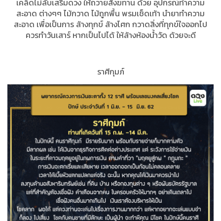
เคล็ดไม่ลับเสริมดวง ให้ถวายสังฆทาน ด้วย อุปกรณ์ทำความ
สะอาด ต่างๆๆ ไม้กวาด ไม้ถูกพื้น พรมเช็ดเท้า นำยาทำความ
สะอาด เพื่อเป็นการ ล้างทุกข์ ล้างโศก กวาดสิ่งที่ทุกข์ใจออกไป
ควรทำวันเสาร์ หากเป็นไปได้ ให้ล้างห้องน้ำวัด ด้วยจะดี
ราศีกุมภ์