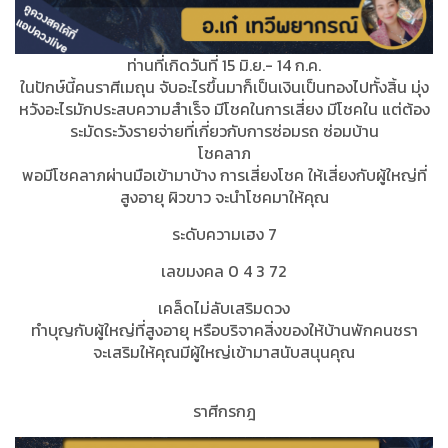
ท่านที่เกิดวันที่ 15 มิ.ย.- 14 ก.ค.
ในปักษ์นี้คนราศีเมถุน จับอะไรขึ้นมาก็เป็นเงินเป็นทองไปทั้งสิ้น มุ่ง
หวังอะไรมักประสบความสำเร็จ มีโชคในการเสี่ยง มีโชคใน แต่ต้อง
ระมัดระวังรายจ่ายที่เกี่ยวกับการซ่อมรถ ซ่อมบ้าน
โชคลาภ
พอมีโชคลาภผ่านมือเข้ามาบ้าง การเสี่ยงโชค ให้เสี่ยงกับผู้ใหญ่ที่
สูงอายุ ผิวขาว จะนำโชคมาให้คุณ
ระดับความเฮง 7
เลขมงคล 0 4 3 72
เคล็ดไม่ลับเสริมดวง
ทำบุญกับผู้ใหญ่ที่สูงอายุ หรือบริจาคสิ่งของให้บ้านพักคนชรา
จะเสริมให้คุณมีผู้ใหญ่เข้ามาสนับสนุนคุณ
ราศีกรกฎ