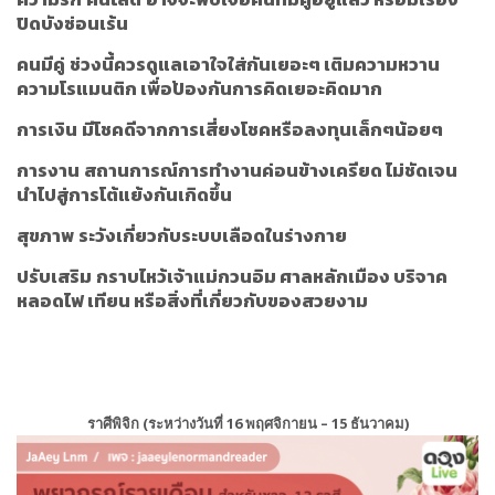
ปิดบังซ่อนเร้น
คนมีคู่
ช่วงนี้ควรดูแลเอาใจใส่กันเยอะๆ เติมความหวาน
ความโรแมนติก เพื่อป้องกันการคิดเยอะคิดมาก
การเงิน
มีโชคดีจากการเสี่ยงโชคหรือลงทุนเล็กๆน้อยๆ
การงาน
สถานการณ์การทำงานค่อนข้างเครียด ไม่ชัดเจน
นำไปสู่การโต้แย้งกันเกิดขึ้น
สุขภาพ
ระวังเกี่ยวกับระบบเลือดในร่างกาย
ปรับเสริม
กราบไหว้เจ้าแม่กวนอิม ศาลหลักเมือง บริจาค
หลอดไฟ เทียน หรือสิ่งที่เกี่ยวกับของสวยงาม
ราศีพิจิก (ระหว่างวันที่ 16 พฤศจิกายน – 15 ธันวาคม)