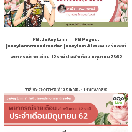
FB : JaAey Lnm FB Pages :
jaaeylenormandreader jaaeylnm #ไพ่เลอนอร์มองด์
พยากรณ์รายเดือน 12 ราศี ประจำเดือน มิถุนายน 2562
ราศีเมษ (ระหว่างวันที่ 13 เมษายน – 14 พฤษภาคม)