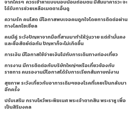
จากใครๆ ควรเข้าหาแบบนอบน้อมถ่อมตน มีสัมมาคารวะ จะ
ได้รับการช่วยเหลือเมตตาเอ็นดู
ความรัก
คนโสด
มีโอกาสพบเจอคนถูกใจโดยการติดต่อผ่าน
ทางโลกโซเชียล
คนมีคู่
ระวังปัญหาจากมือที่สามมาทำให้วุ่นวาย แต่ถ้ามั่นคง
และซื่อสัตย์ต่อกัน ปัญหาก็จะไม่เกิดขึ้น
การเงิน
มีโอกาสใช้จ่ายเงินไปกับการเดินทางท่องเที่ยว
การงาน
มีการติดต่อกับบริษัทใหญ่ๆหรือเกี่ยวข้องกับ
ราชการ คนรองานมีโอกาสได้รับการเรียกสัมภาษณ์งาน
สุขภาพ
ระวังเกี่ยวกับอาการเดิมๆของโรคที่เคยเป็นกลับมา
อีกครั้ง
ปรับเสริม
กราบไหว้พระพิฆเนศ พระเจ้าตากสิน พระราหู เพื่อ
เป็นสิริมงคล