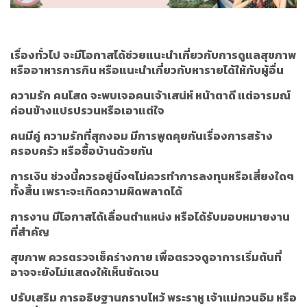
เรื่องทั่วไป
จะมีโอกาสได้ช่วยแนะนำเกี่ยวกับการดูแลสุขภาพ
หรืออาหารการกิน หรือแนะนำเกี่ยวกับหารายได้ให้กับผู้อื่น
ความรัก
คนโสด
จะพบเจอคนเจ้าเสน่ห์ หน้าตาดี แต่อารมณ์
ค่อนข้างแปรปรวนหรือเอาแต่ใจ
คนมีคู่
ความรักที่สุกงอม มีการพูดคุยกันเรื่องการสร้าง
ครอบครัว หรือซื้อบ้านด้วยกัน
การเงิน
ช่วงนี้ควรอยู่นิ่งๆไม่ควรทำการลงทุนหรือเสี่ยงใดๆ
ทั้งสิ้น เพราะจะเกิดความผิดพลาดได้
การงาน
มีโอกาสได้เลื่อนตำแหน่ง หรือได้รับมอบหมายงาน
ที่สำคัญ
สุขภาพ
ควรตรวจเช็คร่างกาย เพื่อตรวจดูอาการเริ่มต้นที่
อาจจะยังไม่แสดงให้เห็นชัดเจน
ปรับเสริม
การอธิษฐานกราบไหว้ พระราหู เจ้าแม่กวนอิม หรือ