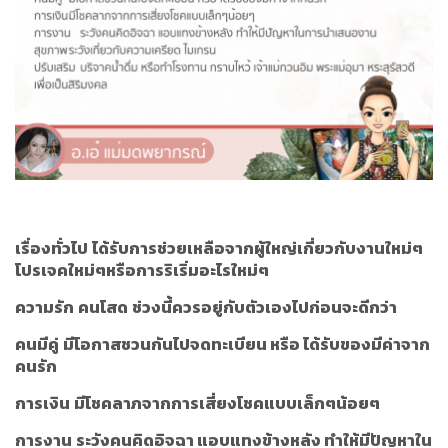
เรื่องทั่วไป
ได้รับการช่วยเหลือจากผู้ใหญ่เกี่ยวกับงานใหม่ๆ
โปรเจคใหม่ๆหรือการริเริ่มอะไรใหม่ๆ
ความรัก
คนโสด
ช่วงนี้ควรอยู่กับตัวเองไปก่อนจะดีกว่า
คนมีคู่
มีโอกาสชวนกันไปจดทะเบียน หรือ ได้รับของมีค่าจาก
คนรัก
การเงิน
มีโชคลาภจากการเสี่ยงโชคแบบเล็กๆน้อยๆ
การงาน
ระวังคนคิดอิจฉา แอบแทงข้างหลัง ทำให้มีปัญหาใน