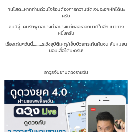
คนโสด...หากท่านด่วนใจร้อนต้องการความชัดเจนจะอกหักได้นะ
ครับ
คนมีคู่...คนรักพูดอย่างทำอย่างแต่ผลจะออกมาดีในอีกแนวทาง
หนึ่งครับ
เรื่องเด่นๆวันนี้..........ระวังอุบัติเหตุ/เจ็บป่วยกระทันหันจน ล้มหมอน
นอนเสื่อได้นะครับ!
อาวุธจับยามดวงรายวัน