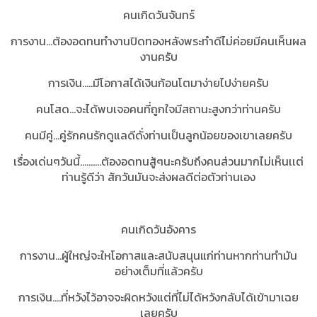
คนเกิดวันจันทร์
การงาน...ต้องอดทนทำงานปิดทองหลังพระทำดีไม่ค่อยมีคนเห็นผล
งานครับ
การเงิน.....มีโอกาสได้เงินก้อนโตมาง่ายไปง่ายครับ
คนโสด...จะได้พบเจอคนที่ถูกใจมีสถานะสูงกว่าท่านครับ
คนมีคู่...คู่รักคนรักดูแลดีดั่งท่านเป็นลูกน้อยของเขาเลยครับ
เรื่องเด่นๆวันนี้..........ต้องอดทนสู้ๆนะครับถึงคนส่วนมากไม่เห็นเเต่
ท่านรู้ดีว่า สักวันมันจะส่งผลดีต่อตัวท่านเอง
คนเกิดวันอังคาร
การงาน...ผู้ใหญ่จะใหโอกาสและสนับสนุนแก่ท่านหากท่านทำมัน
อย่างเต็มที่แล้วครับ
การเงิน....ที่หวังไว้อาจจะผิดหวังแต่ที่ไม่ได้หวังกลับได้เข้ามาเฉย
เลยครับ