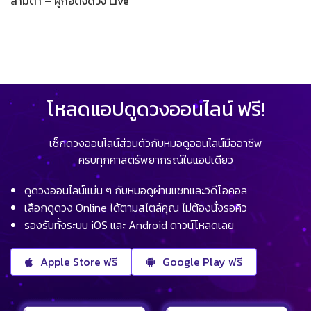
สามตา – ผู้ก่อตั้งดวง Live
โหลดแอปดูดวงออนไลน์ ฟรี!
เช็กดวงออนไลน์ส่วนตัวกับหมอดูออนไลน์มืออาชีพ
ครบทุกศาสตร์พยากรณ์ในแอปเดียว
ดูดวงออนไลน์แม่น ๆ กับหมอดูผ่านแชทและวิดีโอคอล
เลือกดูดวง Online ได้ตามสไตล์คุณ ไม่ต้องนั่งรอคิว
รองรับทั้งระบบ iOS และ Android ดาวน์โหลดเลย
Apple Store ฟรี
Google Play ฟรี