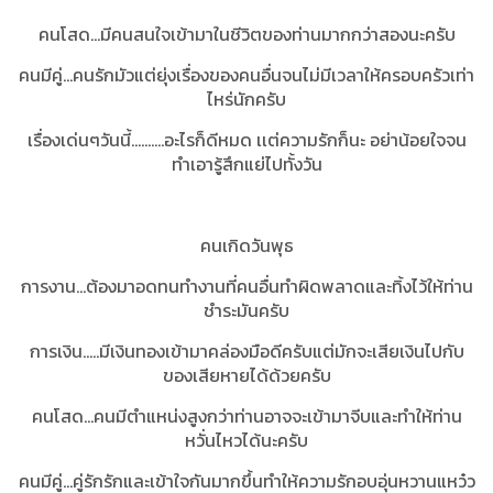
คนโสด...มีคนสนใจเข้ามาในชีวิตของท่านมากกว่าสองนะครับ
คนมีคู่...คนรักมัวแต่ยุ่งเรื่องของคนอื่นจนไม่มีเวลาให้ครอบครัวเท่า
ไหร่นักครับ
เรื่องเด่นๆวันนี้..........อะไรก็ดีหมด เเต่ความรักก็นะ อย่าน้อยใจจน
ทำเอารู้สึกแย่ไปทั้งวัน
คนเกิดวันพุธ
การงาน...ต้องมาอดทนทำงานที่คนอื่นทำผิดพลาดและทิ้งไว้ให้ท่าน
ชำระมันครับ
การเงิน.....มีเงินทองเข้ามาคล่องมือดีครับแต่มักจะเสียเงินไปกับ
ของเสียหายได้ด้วยครับ
คนโสด...คนมีตำแหน่งสูงกว่าท่านอาจจะเข้ามาจีบและทำให้ท่าน
หวั่นไหวได้นะครับ
คนมีคู่...คู่รักรักและเข้าใจกันมากขึ้นทำให้ความรักอบอุ่นหวานแหว๋ว