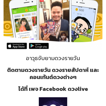
อาวุธจับยามดวงรายวัน
ติดตามดวงรายวัน ดวงรายสัปดาห์ และ
คอนเท้นต์ดวงต่างๆ
ได้ที่ เพจ Facebook ดวงlive