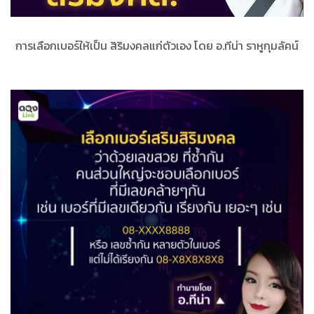
การเลือกเบอร์ให้เป็น สิริมงคลแก่ตัวเอง โดย อ.ทีน่า ราหูกุมลัคน์