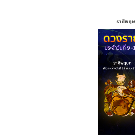
ราศีพฤษภ 