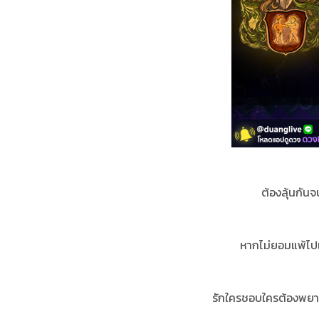
ต้องลุ้นกันจ
หากไม่ยอมแพ้ไปเส
รักใครชอบใครต้องพยายา