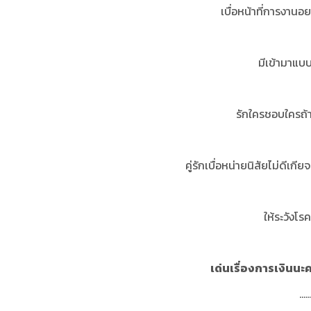
เบื่อหน้าที่การงานอย
มีเข้ามาแบ
รักใครชอบใครถ้า
คู่รักเบื่อหน่ายนิสัยไม่ดีเก
ให้ระวังโ
เด่นเรื่องการเงินนะค
.....