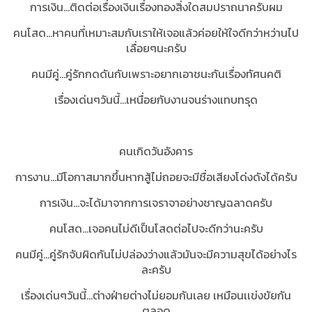
การเงิน...ติดต่อเรื่องเงินเรื่องทองสิ่งใดสมปราถนาครับผม
คนโสด...หาคนที่เหมาะสมกับเราให้เจอแล้วค่อยให้ใจดีกว่าหว่านไป
เลื่อยๆนะครับ
คนมีคู่...คู่รักกดดันกับเพราะอยากเอาชนะกันเรื่องทัศนคติ
เรื่องเด่นๆวันนี้...
เหนื่อยกับงานจนร่างแทบทรุด
คนเกิดวันอังคาร
การงาน...มีโอกาสมากขึ้นหากสู้ไม่ถอยจะมีชื่อเสียงโด่งดังได้ครับ
การเงิน...จะได้มาจากการเจราจาอย่างชาญฉลาดครับ
คนโสด...เจอคนไม่ดีเป็นโสดต่อไปจะดีกว่านะครับ
คนมีคู่...คู่รักจับผิดกันไม่ปล่องว่างแล้วมันจะมีความสุขได้อย่างไร
ละครับ
เรื่องเด่นๆวันนี้...
ต่างฝ่ายต่างไม่ยอมกันเลย เหมือนเเข่งขัยกัน
ตลอด