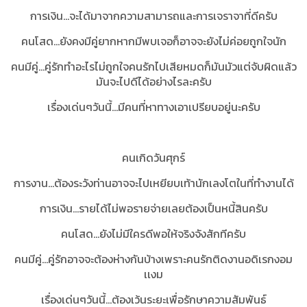
การเงิน...จะได้มาจากความสามารถและการเจราจาที่ดีครับ
คนโสด...ยังคงมีคู่ยากหากมีพบเจอก็อาจจะยังไม่ค่อยถูกใจนัก
คนมีคู่...คู่รักทำอะไรไม่ถูกใจคนรักไปเสียหมดก็มันมัวแต่จับผิดแล้ว
มันจะไปดีได้อย่างไรละครับ
เรื่องเด่นๆวันนี้…มีคนที่หาทางเอาเปรียบอยู่นะครับ
คนเกิดวันศุกร์
การงาน...ต้องระวังท่านอาจจะไปเหยียบเท้านักเลงโตในที่ทำงานได้
การเงิน...รายได้ไม่พอรายจ่ายเลยต้องเป็นหนี้สินครับ
คนโสด...ยังไม่มีใครดีพอให้จริงจังสักทีครับ
คนมีคู่...คู่รักอาจจะต้องห่างกันบ้างเพราะคนรักติดงานอดิเรกงอม
เเงม
เรื่องเด่นๆวันนี้...ต้องเว้นระยะเพื่อรักษาความสัมพันธ์