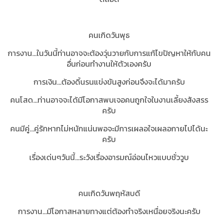
คนเกิดวันพุธ
การงาน...ในวันนี้ท่านอาจจะต้องวุ่นวายกับการแก้ไขปัญหาให้กับคน
อื่นก่อนทำงานให้ตัวเองครับ
การเงิน...ต้องดิ้นรนแข่งขันสูงก่อนจึงจะได้มาครับ
คนโสด...ท่านอาจจะได้มีโอกาสพบเจอคนถูกใจในงานเลี้ยงสังสรร
ครับ
คนมีคู่...คู่รักหากไม่หนักแน่นพอจะมีการเผลอใจเผลอกายไปได้นะ
ครับ
เรื่องเด่นๆวันนี้…ระวังเรื่องอารมณ์อ่อนไหวแบบชั่ววูบ
คนเกิดวันพฤหัสบดี
การงาน...มีโอกาสหลายทางแต่ต้องทำจริงเหนื่อยจริงนะครับ