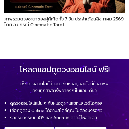
ภาพรวมดวงชะตาของผู้ที่เกิดทั้ง 7 วัน ประจำเดือนสิงหาคม 2569
โดย อ.ปกรณ์ Cinematic Tarot
โหลดแอปดูดวงออนไลน์ ฟรี!
เช็กดวงออนไลน์ส่วนตัวกับหมอดูออนไลน์มืออาชีพ
ครบทุกศาสตร์พยากรณ์ในแอปเดียว
ดูดวงออนไลน์แม่น ๆ กับหมอดูผ่านแชทและวิดีโอคอล
เลือกดูดวง Online ได้ตามสไตล์คุณ ไม่ต้องนั่งรอคิว
รองรับทั้งระบบ iOS และ Android ดาวน์โหลดเลย