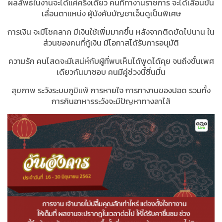
ผลลัพธ์ในงานจะได้แค่ครึ่งเดียว คนที่ทางานราชการ จะได้เลื่อนขั้น
เลื่อนตาแหน่ง ผู้บังคับบัญชาเอ็นดูเป็นพิเศษ
การเงิน จะมีโชคลาภ มีเงินใช้เพิ่มมากขึ้น หลังจากติดขัดไปนาน ใน
ส่วนของคนที่กู้เงิน มีโอกาสได้รับการอนุมัติ
ความรัก คนโสดจะมีเสน่ห์กับผู้ที่พบเห็นได้พูดได้คุย จนถึงขั้นเพศ
เดียวกันมาชอบ คนมีคู่ช่วงนี้ชื่นมื่น
สุขภาพ ระวังระบบภูมิแพ้ การหายใจ การทางานของปอด รวมทั้ง
การกินอาหารระวังจะมีปัญหาทางลาไส้