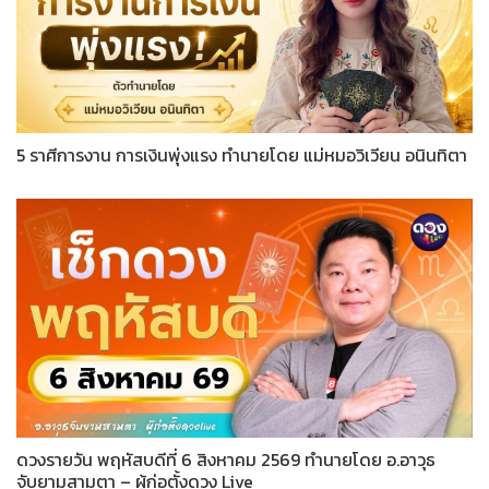
5 ราศีการงาน การเงินพุ่งแรง ทำนายโดย แม่หมอวิเวียน อนินทิตา
ดวงรายวัน พฤหัสบดีที่ 6 สิงหาคม 2569 ทำนายโดย อ.อาวุธ
จับยามสามตา – ผู้ก่อตั้งดวง Live