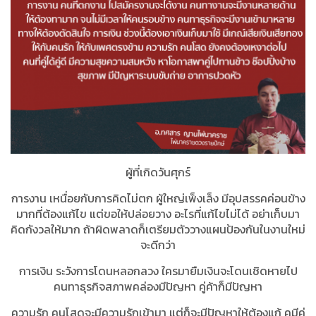
ผู้ที่เกิดวันศุกร์
การงาน เหนื่อยกับการคิดไม่ตก ผู้ใหญ่เพ็งเล็ง มีอุปสรรคค่อนข้าง
มากที่ต้องแก้ไข แต่ขอให้ปล่อยวาง อะไรที่แก้ไขไม่ได้ อย่าเก็บมา
คิดกังวลให้มาก ถ้าผิดพลาดก็เตรียมตัววางแผนป้องกันในงานใหม่
จะดีกว่า
การเงิน ระวังการโดนหลอกลวง ใครมายืมเงินจะโดนเชิดหายไป
คนทาธุรกิจสภาพคล่องมีปัญหา คู่ค้าก็มีปัญหา
ความรัก คนโสดจะมีความรักเข้ามา แต่ก็จะมีปัญหาให้ต้องแก้ คมีคู่