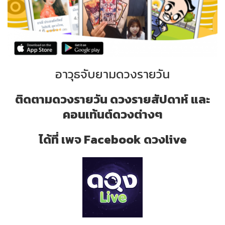
อาวุธจับยามดวงรายวัน
ติดตามดวงรายวัน ดวงรายสัปดาห์ และ
คอนเท้นต์ดวงต่างๆ
ได้ที่ เพจ Facebook ดวงlive