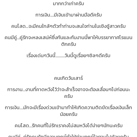
มากกว่าเก่าครับ
การเงิน....มีเงินเข้ามาผ่านมือดีครับ
คนโสด...จะมีคนใกล้ๆตัวทำท่านจะสนใจท่านในเชิงชู้สาวครับ
คนมีคู่...คู่รักจะหลงเสน่ห์ซึ่งกันและกันงานนี้พาให้บรรยากาศโรแมน
ติกครับ
เรื่องเด่นๆวันนี้..........วันนี้ดูเรื่อยๆชิลๆดีครับ
คนเกิดวันเสาร์
การงาน...งานที่คาดหวังไว้ว่าจะสำเร็จอาจจะต้องเลื่อนๆไปก่อนนะ
ครับ
การเงิน....มักจะมีเรื่องด่วนเข้ามาทำให้เกิดความติดขัดเรื่องเงินเล็ก
น้อยครับ
คนโสด...รักคนที่ไม่รักเราคงไม่สมหวังได้ง่ายๆนักนะครับ
คนมีคู่...คู่รักคนรักมีความทุกข์ทำให้ท่านทุกข์ใจตามไปด้วยครับ