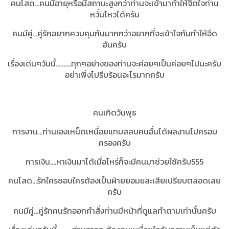
คนโสด...คนมีอายุหรือมีสถานะสูงกว่าท่านจะเข้ามาทำให้จิตใจท่าน
หวั่นไหวได้ครับ
คนมีคู่...คู่รักอยากควบคุมกันมากกว่าอยากที่จะเข้าใจกันทำให้อึด
อันครับ
เรื่องเด่นๆวันนี้..........ทุกๆอย่างของท่านจะค่อยๆเป็นค่อยๆไปนะครับ
อย่าเพิ่งไปรีบร้อนอะไรมากครับ
คนเกิดวันพุธ
การงาน...ท่านเองเหน็ดเหนื่อยแทบสลบคนอื่นได้ผลงานไปครอบ
ครองครับ
การเงิน....หาเงินมาได้เมื่อไหร่ก็จะมีคนมาช่วยใช้ครับ555
คนโสด...รักใครชอบใครต้องเป็นฝ่ายยอมและเสียเปรียบตลอดเลย
ครับ
คนมีคู่...คู่รักคนรักออกคำสั่งท่านมีหน้าที่ดูแลทำตามเท่านั้นครับ