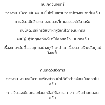
คนเกิดวันจันทร์
การงาน...มีความมั่นคงและมั่นใจในสถานการณ์ต่างๆมากขึ้นครับ
การเงิน....มีเข้ามาตามสมควรที่ท่านควรจะได้มาครับ
คนโสด...รักใครให้เข้าหาผู้ใหญ่ไว้ก่อนนะครับ
คนมีคู่...คู่รักดูแลกันดีแต่ไม่ค่อยจะโรแมนติกครับ
เรื่องเด่นๆวันนี้..........ทุกๆอย่างดูก้าวหน้าเเต่เรื่องความรักกลับดูเเน่
นิ่งซะงั้น
คนเกิดวันอังคาร
การงาน...งานจะมีความเจริญก้าวหน้าได้ดีอย่างค่อยเป็นค่อยไป
ครับ
การเงิน....จะมีคนคอยช่วยเหลือให้โอกาสทางการเงินท่านตลอด
ครับ