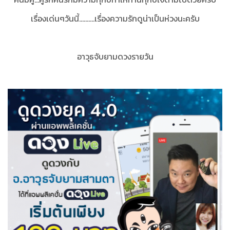
เรื่องเด่นๆวันนี้..........เรื่องความรักดูน่าเป็นห่วงนะครับ
อาวุธจับยามดวงรายวัน